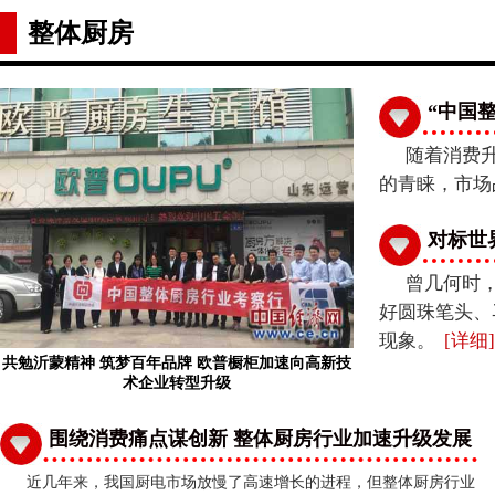
整体厨房
“中国
随着消费
的青睐，市场
对标世
曾几何时
好圆珠笔头、
现象。
[
详细
]
共勉沂蒙精神 筑梦百年品牌 欧普橱柜加速向高新技
术企业转型升级
围绕消费痛点谋创新 整体厨房行业加速升级发展
近几年来，我国厨电市场放慢了高速增长的进程，但整体厨房行业