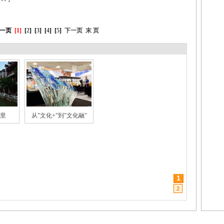
一页
[1]
[
2
]
[
3
]
[
4
]
[
5
]
下一页
末 页
里
从"文化+"到"文化融"
1
2