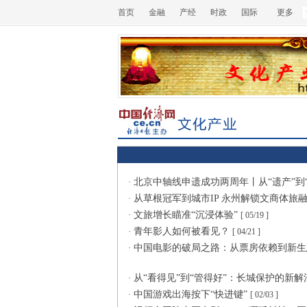
首页
金融
产经
时政
国际
更多
北京中轴线申遗成功两周年丨从“遗产”到
·
从草根冠军到城市IP 永州解锁文商体旅
·
文旅增长瞄准“沉浸体验”
·
[ 05/19 ]
青年影人如何被看见？
·
[ 04/21 ]
中国电影的破局之路：从票房依赖到新
·
从“看得见”到“管得好”：长城保护的新
·
中国游戏出海按下“快进键”
·
[ 02/03 ]