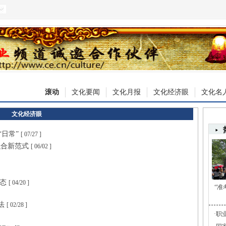
滚动
文化要闻
文化月报
文化经济眼
文化名
文化经济眼
“日常”
[ 07/27 ]
融合新范式
[ 06/02 ]
生态
[ 04/20 ]
“准
解法
[ 02/28 ]
·
职