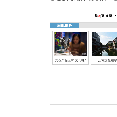
共(
5
)页
首 页
上
编辑推荐
文创产品应有"文化味"
江南文化在哪