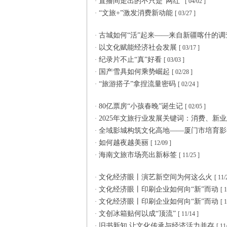
直播间走出的不只是“网红”
·
[ 04/02 ]
“文旅+”激发消费新动能
·
[ 03/27 ]
古城如何“活”起来——来自新疆喀什的
·
以文化赋能经济社会发展
·
[ 03/17 ]
纪录片不止“真”好看
·
[ 03/03 ]
国产雪具如何乘势崛起
·
[ 02/28 ]
“旅游搭子”拿捏流量密码
·
[ 02/24 ]
80亿票房“小孩春晚”诞生记
·
[ 02/05 ]
2025年文旅行业发展关键词：消费、新
·
全域影城构筑文化高地——厦门市培育
·
如何越夜越美丽
·
[ 12/09 ]
海南文旅市场亮出新标签
·
[ 11/25 ]
文化经济眼丨演艺新空间为何这么火
·
[ 11/
文化经济眼丨印刷企业如何向“新”而动
·
[ 
文化经济眼丨印刷企业如何向“新”而动
·
[ 
文创冰箱贴何以成“顶流”
·
[ 11/14 ]
旧书新知 让文化传承与经济活力并存
·
[ 11