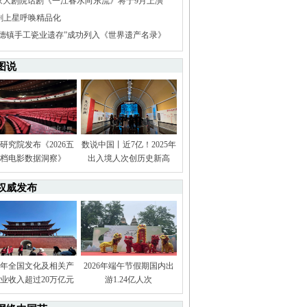
家大剧院话剧《一江春水向东流》将于9月上演
I剧上星呼唤精品化
景德镇手工瓷业遗存”成功列入《世界遗产名录》
图说
研究院发布《2026五
数说中国丨近7亿！2025年
档电影数据洞察》
出入境人次创历史新高
权威发布
25年全国文化及相关产
2026年端午节假期国内出
业收入超过20万亿元
游1.24亿人次