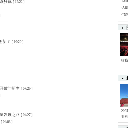
·
国
国漫狂飙
[ 12/22 ]
·
A
·
“
]
业创新？
[ 10/29 ]
猫眼
一
、开放与新生
[ 07/29 ]
]
20
质量发展之路
[ 04/27 ]
业营
景
[ 04/03 ]