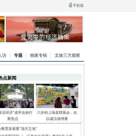
手机版
人访
专题
独家专稿
文旅三方观察
热点新闻
考证经济”成毕业旅行
21岁的上海老牌展会，在
新热点
以减法做增量
业教育发展要“顶天立地”