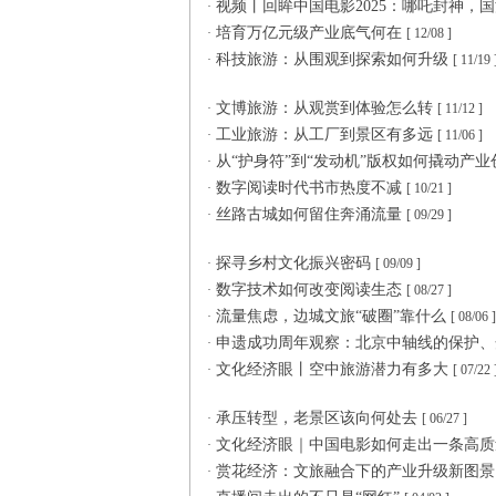
视频丨回眸中国电影2025：哪吒封神，
·
培育万亿元级产业底气何在
·
[ 12/08 ]
科技旅游：从围观到探索如何升级
·
[ 11/19 
文博旅游：从观赏到体验怎么转
·
[ 11/12 ]
工业旅游：从工厂到景区有多远
·
[ 11/06 ]
从“护身符”到“发动机”版权如何撬动产
·
数字阅读时代书市热度不减
·
[ 10/21 ]
丝路古城如何留住奔涌流量
·
[ 09/29 ]
探寻乡村文化振兴密码
·
[ 09/09 ]
数字技术如何改变阅读生态
·
[ 08/27 ]
流量焦虑，边城文旅“破圈”靠什么
·
[ 08/06 ]
申遗成功周年观察：北京中轴线的保护
·
文化经济眼丨空中旅游潜力有多大
·
[ 07/22 
承压转型，老景区该向何处去
·
[ 06/27 ]
文化经济眼｜中国电影如何走出一条高
·
赏花经济：文旅融合下的产业升级新图
·