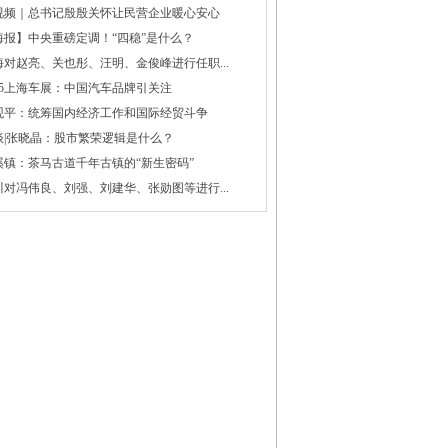
视频｜总书记殷殷关怀让民营企业暖心安心
海报】中央重磅定调！“四稳”是什么？
海对赵亮、关也彤、汪明、金俊峰进行任职...
025上海车展：中国汽车品牌引关注
观平：统筹国内经济工作和国际经贸斗争
谈|张晓晶：股市繁荣逻辑是什么？
溪镇：茶马古道千年古镇的“新生密码”
川对冯伟良、刘强、刘建华、张勋图等进行...