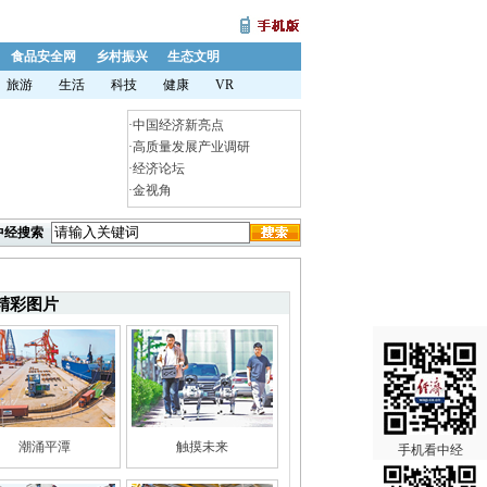
食品安全网
乡村振兴
生态文明
旅游
生活
科技
健康
VR
·
中国经济新亮点
·
高质量发展产业调研
·
经济论坛
·
金视角
中经搜索
精彩图片
潮涌平潭
触摸未来
手机看中经