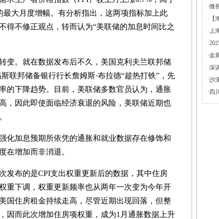
·
微
来的最大月度增幅。有分析指出，这两项指标加上此
·
【
不得不修正观点，转而认为“美联储的加息时间比之
·
上
·
2
·
金
变。就在数据发布后不久，美国克利夫兰联邦储
·
深
斯联邦储备银行行长詹姆斯·布拉德“趁热打铁”，先
·
沙
率的下降趋势。目前，美联储多数官员认为，通胀
·
四
高，因此即使面临经济衰退的风险，美联储近期也
。
化加息预期所依凭的通胀和就业数据存在修饰和
度在增加而非消退。
发布的是CPI支出权重更新后的数据，其中住房
权重下调，权重更新频率也从两年一次变为今年开
美国住房租金持续走高，尽管近期出现回落，但整
，因而此次增加住房项权重，成为1月通胀数据上升