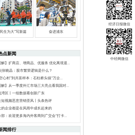
经济日报微信
“民生为大”写新篇
奋进浦东
热点新闻
中经网微信
图解】扩商店、增商品、优服务 优化离境退...
谈|张晓晶：股市繁荣逻辑是什么？
空心村”到共富样本：石柱桥头镇“万企...
图解】从一季度外汇市场三大亮点看我国对...
说湾区丨一组数据看创新广东
住短视频恶意营销歪风丨头条热评
大的企业都是在风雨中成长起来的
务部：欢迎更多海内外客商到广交会“打卡...
新闻排行