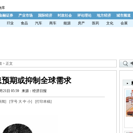
物库
金融证券
产业市场
国际经济
时政社会
评论理论
地方经济
城市频道
IT业
食品
汽车
商车
能源
房产
医药
文化
会展
闻
> 正文
息预期或抑制全球需求
月21日 05:59
来源：经济日报
新闻
]
[字号
大
中
小
]
[
打印本稿
]