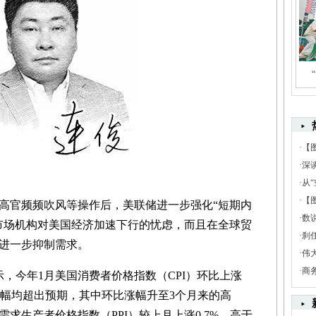
·
【
·
深
·
从“
·
【
官频频吹风等操作后，美联储进一步强化“短期内
·
数
市场机构对美国经济加速下行的忧虑，而且在全球贸
·
刹
进一步抑制需求。
·
伟
·
商
，今年1月美国消费者价格指数（CPI）环比上涨
指标涨幅均超出预期，其中环比涨幅升至3个月来的高
需求生产者价格指数（PPI）较上月上涨0.7%，高于