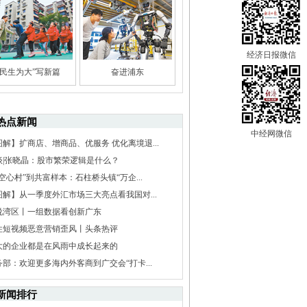
经济日报微信
“民生为大”写新篇
奋进浦东
热点新闻
中经网微信
图解】扩商店、增商品、优服务 优化离境退...
谈|张晓晶：股市繁荣逻辑是什么？
空心村”到共富样本：石柱桥头镇“万企...
图解】从一季度外汇市场三大亮点看我国对...
说湾区丨一组数据看创新广东
住短视频恶意营销歪风丨头条热评
大的企业都是在风雨中成长起来的
务部：欢迎更多海内外客商到广交会“打卡...
新闻排行