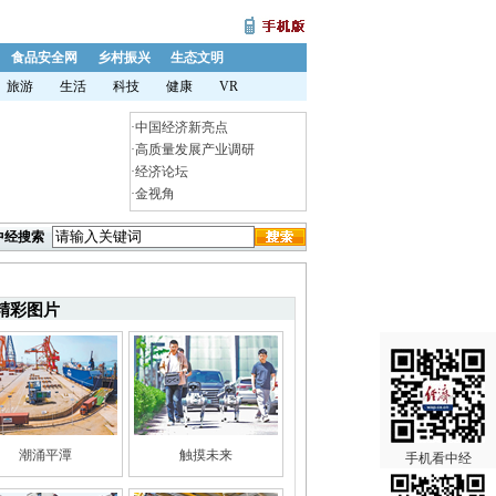
食品安全网
乡村振兴
生态文明
旅游
生活
科技
健康
VR
·
中国经济新亮点
·
高质量发展产业调研
·
经济论坛
·
金视角
中经搜索
精彩图片
潮涌平潭
触摸未来
手机看中经