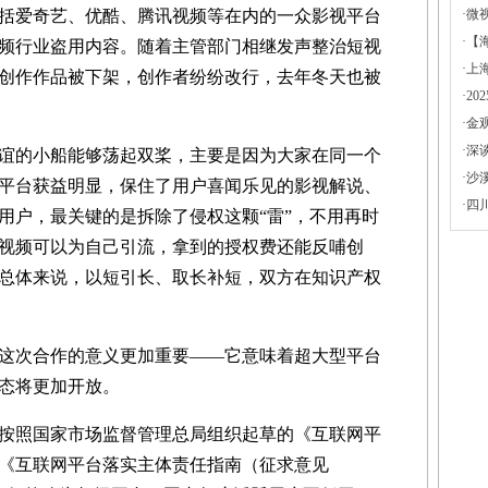
括爱奇艺、优酷、腾讯视频等在内的一众影视平台
·
微
·
【
频行业盗用内容。随着主管部门相继发声整治短视
·
上
创作作品被下架，创作者纷纷改行，去年冬天也被
·
2
·
金
·
深
的小船能够荡起双桨，主要是因为大家在同一个
·
沙
平台获益明显，保住了用户喜闻乐见的影视解说、
·
四
用户，最关键的是拆除了侵权这颗“雷”，不用再时
视频可以为自己引流，拿到的授权费还能反哺创
总体来说，以短引长、取长补短，双方在知识产权
次合作的意义更加重要——它意味着超大型平台
态将更加开放。
照国家市场监督管理总局组织起草的《互联网平
《互联网平台落实主体责任指南（征求意见