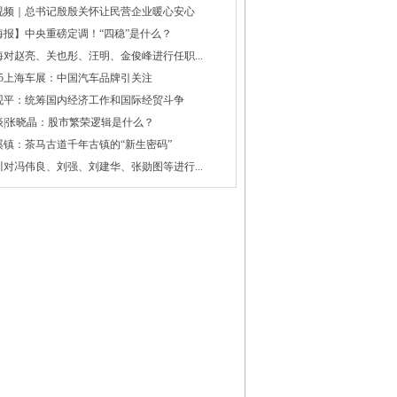
视频｜总书记殷殷关怀让民营企业暖心安心
海报】中央重磅定调！“四稳”是什么？
海对赵亮、关也彤、汪明、金俊峰进行任职...
025上海车展：中国汽车品牌引关注
观平：统筹国内经济工作和国际经贸斗争
谈|张晓晶：股市繁荣逻辑是什么？
溪镇：茶马古道千年古镇的“新生密码”
川对冯伟良、刘强、刘建华、张勋图等进行...