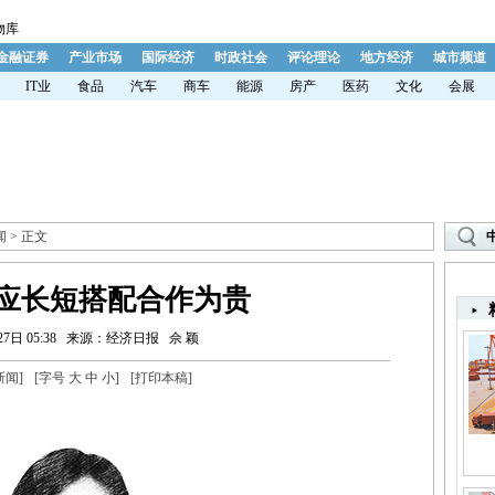
物库
金融证券
产业市场
国际经济
时政社会
评论理论
地方经济
城市频道
IT业
食品
汽车
商车
能源
房产
医药
文化
会展
闻
> 正文
应长短搭配合作为贵
7日 05:38
来源：经济日报
佘 颖
新闻
]
[字号
大
中
小
]
[
打印本稿
]