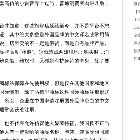
套高仿的小雷音寺上过当，普通消费者肉眼凡胎，
·
微
·
【
·
上
才知道，这些旗舰店延续至今，并不是平台不想
·
2
证，其中绝大多数是外国品牌的中文译名或常用简
·
金
说，店里卖的不一定是假货，而是自有品牌产品。
·
深
·
沙
品牌高度“相似”。这就造成两难境地：购买时，消
·
四
辨真假；维权时，又碰到有护身符的李鬼，除了要
标法保障在先使用权，但是仅在其他国家和地区
国际惯例，除了马德里商标这种国际商标注册形式
。所以，企业在中国申请注册国外品牌空白的中文
通常会获准注册。
也不代表允许仿冒他人显著特征。我国反不正当
他人有一定影响的商品名称、包装、装潢等相同或