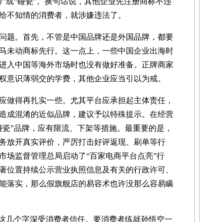
”或“碰瓷”。换句话说，其他企业先注册商标不违
给不知情的消费者，就涉嫌违法了。
题。首先，不管是中国品牌还是外国品牌，都要
马未动商标先行。这一点上，一些中国企业出海时
进入中国等海外市场时也没有做好准备。正牌商家
权意识薄弱交的学费，其他企业应当引以为戒。
做得再扎实一些。尤其平台应承担起主体责任，
造成混淆的近似品牌，建议予以特殊提示。在经营
碰瓷”品牌，应有限流、下架等措施。最重要的是，
务放开真实评价，严厉打击好评返现、刷单等行
市场监督管理总局启动了“百家电商平台点亮”行
著位置持续公示营业执照信息及有关的行政许可、
能落实，那么假旗舰店的易容术也许没那么容易瞒
这几个字深受消费者信任。要消费者练就孙悟空一