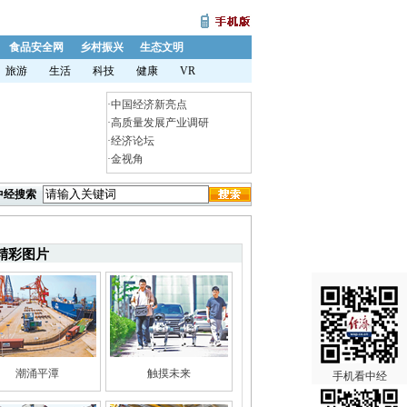
食品安全网
乡村振兴
生态文明
旅游
生活
科技
健康
VR
·
中国经济新亮点
·
高质量发展产业调研
·
经济论坛
·
金视角
中经搜索
精彩图片
潮涌平潭
触摸未来
手机看中经