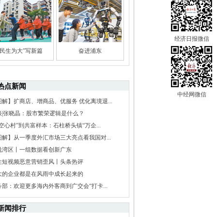
经济日报微信
“民生为大”写新篇
奋进浦东
热点新闻
中经网微信
图解】扩商店、增商品、优服务 优化离境退...
谈|张晓晶：股市繁荣逻辑是什么？
空心村”到共富样本：石柱桥头镇“万企...
图解】从一季度外汇市场三大亮点看我国对...
说湾区丨一组数据看创新广东
住短视频恶意营销歪风丨头条热评
大的企业都是在风雨中成长起来的
务部：欢迎更多海内外客商到广交会“打卡...
新闻排行