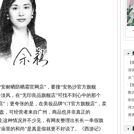
·
【
·
深
·
从“
·
【
安耐晒防晒霜官网店”，要搜“安热沙官方旗舰
·
数
冷淡风，在“无印良品旗舰店”可找不到心中的那个
·
刹
舰店”；更夸张的是，在美妆品牌“CT官方旗舰店”，卖
·
伟
盘，可经营者来自广州，商品也并非真正的
·
商
……电商平台上这种情况并不少见，有网友整理出长长一串假旗
“庙里的和尚”是真是假就更不好说了。《西游记》