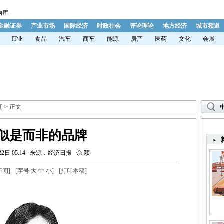
物库
金融证券
产业市场
国际经济
时政社会
评论理论
地方经济
城市频道
IT业
食品
汽车
商车
能源
房产
医药
文化
会展
闻
> 正文
似是而非的品牌
2日 05:14
来源：经济日报
佘 颖
新闻
]
[字号
大
中
小
]
[
打印本稿
]