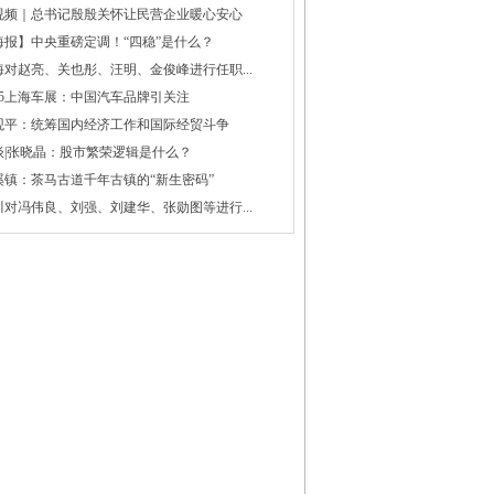
视频｜总书记殷殷关怀让民营企业暖心安心
海报】中央重磅定调！“四稳”是什么？
海对赵亮、关也彤、汪明、金俊峰进行任职...
025上海车展：中国汽车品牌引关注
观平：统筹国内经济工作和国际经贸斗争
谈|张晓晶：股市繁荣逻辑是什么？
溪镇：茶马古道千年古镇的“新生密码”
川对冯伟良、刘强、刘建华、张勋图等进行...