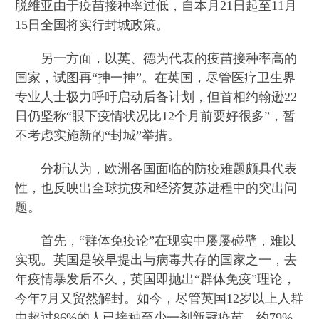
脱维亚由于疫苗接种率过低，自本月21日起至11月
15日全国将实行封城政策。
另一方面，以英、德为代表的疫苗接种率高的
国家，试图再“抻一抻”。在英国，尽管医疗卫生界
专业人士极力呼吁启动后备计划，但首相约翰逊22
日仍坚称“眼下疫情状况比12个月前要好很多”，暂
不考虑实施新的“封城”举措。
分析认为，欧洲各国面临的防疫难题颇具代表
性，也反映出全球抗疫和经济复苏进程中的突出问
题。
首先，“群体免疫论”在现实中屡屡碰壁，难以
实现。英国是较早提出与病毒共存的国家之一，去
年疫情暴发后不久，英国即抛出“群体免疫”理论，
今年7月又贸然解封。如今，尽管英国12岁以上人群
中超过86%的人已接种至少一剂新冠疫苗，约79%