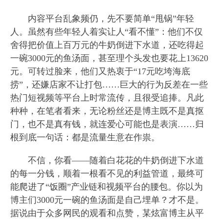
内容平台乱象频仍，先不要简单“甩锅”年轻
人。虽然有些年轻人着实让人“看不懂”：他们不仅
舍得把价值上百万元的牛奶倒进下水道，还吃得起
一碗3000元的鱼汤面，甚至理个头发也要花上13620
元。可转过脸来，他们又热衷于“17元吃垮海底
捞”，还嫌店家不让打包……巨大的行为反差在一些
热门短视频等平台上时常流传，且很受追捧。凡此
种种，在笔者看来，无论粉丝还是博主既不是真抠
门，也不是真有钱，就连爱心可能也是表演……归
根到底一句话：都是流量生意在作祟。
不信，你看——随着白花花的牛奶倒进下水道
的每一分钱，顺着一根看不见的利益管道，最终可
能爬进了“饭圈”产业链和视频平台的腰包。你以为
博主们3000元一碗的鱼汤面是自己埋单？才不是。
据说由于众多网民的观看和点赞，某炫富博主从平