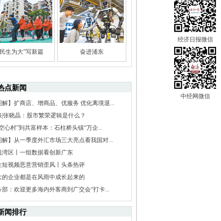
经济日报微信
“民生为大”写新篇
奋进浦东
热点新闻
中经网微信
图解】扩商店、增商品、优服务 优化离境退...
谈|张晓晶：股市繁荣逻辑是什么？
空心村”到共富样本：石柱桥头镇“万企...
图解】从一季度外汇市场三大亮点看我国对...
说湾区丨一组数据看创新广东
住短视频恶意营销歪风丨头条热评
大的企业都是在风雨中成长起来的
务部：欢迎更多海内外客商到广交会“打卡...
新闻排行