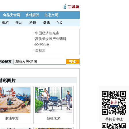
食品安全网
乡村振兴
生态文明
旅游
生活
科技
健康
VR
·
中国经济新亮点
·
高质量发展产业调研
·
经济论坛
·
金视角
中经搜索
精彩图片
潮涌平潭
触摸未来
手机看中经