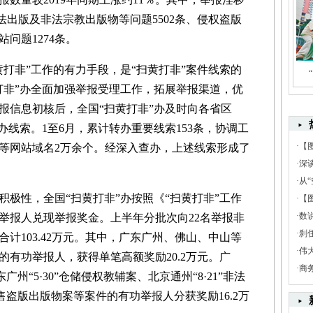
非法出版及非法宗教出版物等问题5502条、侵权盗版
站问题1274条。
非”工作的有力手段，是“扫黄打非”案件线索的
打非”办全面加强举报受理工作，拓展举报渠道，优
报信息初核后，全国“扫黄打非”办及时向各省区
办线索。1至6月，累计转办重要线索153条，协调工
·
【
等网站域名2万余个。经深入查办，上述线索形成了
·
深
·
从“
性，全国“扫黄打非”办按照《“扫黄打非”工作
·
【
·
数
举报人兑现举报奖金。上半年分批次向22名举报非
·
刹
计103.42万元。其中，广东广州、佛山、中山等
·
伟
有功举报人，获得单笔高额奖励20.2万元。广
·
商
广州“5·30”仓储侵权教辅案、北京通州“8·21”非法
销售盗版出版物案等案件的有功举报人分获奖励16.2万