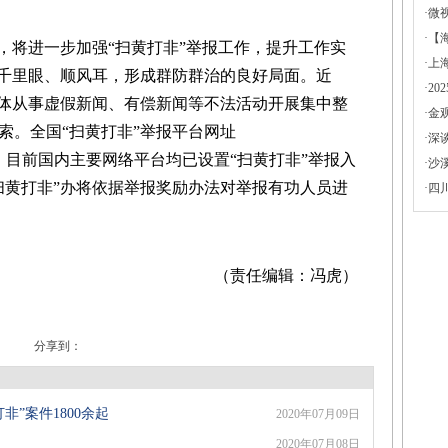
·
微
·
【
将进一步加强“扫黄打非”举报工作，提升工作实
·
上
的千里眼、顺风耳，形成群防群治的良好局面。近
·
2
媒体从事虚假新闻、有偿新闻等不法活动开展集中整
·
金
索。全国“扫黄打非”举报平台网址
·
深
话12390，目前国内主要网络平台均已设置“扫黄打非”举报入
·
沙
扫黄打非”办将依据举报奖励办法对举报有功人员进
·
四
（责任编辑：冯虎）
分享到：
非”案件1800余起
2020年07月09日
2020年07月08日