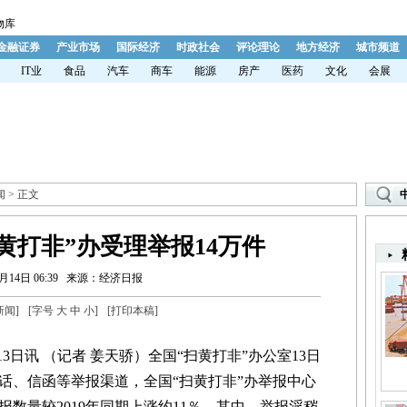
物库
金融证券
产业市场
国际经济
时政社会
评论理论
地方经济
城市频道
IT业
食品
汽车
商车
能源
房产
医药
文化
会展
闻
> 正文
黄打非”办受理举报14万件
月14日 06:39
来源：经济日报
新闻
]
[字号
大
中
小
]
[
打印本稿
]
日讯 （记者 姜天骄）全国“扫黄打非”办公室13日
电话、信函等举报渠道，全国“扫黄打非”办举报中心
报数量较2019年同期上涨约11％。其中，举报淫秽