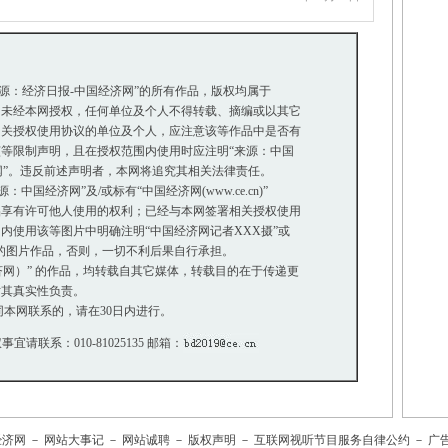
来源：经济日报-中国经济网”的所有作品，版权均属于
未经本网授权，任何单位及个人不得转载、摘编或以其它
关授权使用协议的单位及个人，应注意该等作品中是否有
等限制声明，且在授权范围内使用时应注明“来源：中国
网”。违反前述声明者，本网将追究其相关法律责任。
国经济网”及/或标有“中国经济网(www.ce.cn)”
享有许可他人使用的权利；已经与本网签署相关授权使用
使用该等图片中明确注明“中国经济网记者XXX摄”或
”的图片作品，否则，一切不利后果自行承担。
经济网）” 的作品，均转载自其它媒体，转载目的在于传递更
其真实性负责。
本网联系的，请在30日内进行。
事宜请联系：010-81025135 邮箱：
经济网
－
网站大事记
－
网站诚聘
－
版权声明
－
互联网视听节目服务自律公约
－
广