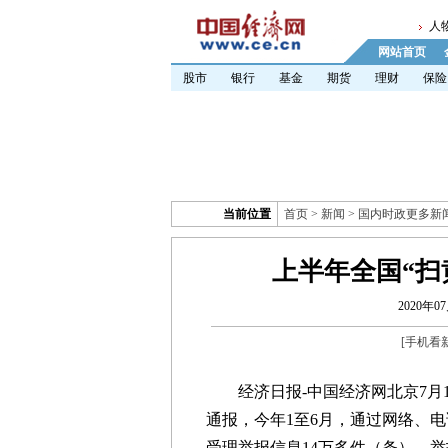
人
网站首页
股市
银行
基金
期货
理财
保险
当前位置
首页
>
新闻
>
国内时政更多新
上半年全国“扫
2020年07
[
手机看
经济日报-中国经济网北京7月13
通报，今年1至6月，通过网络、
受理举报信息14万多件（条），举