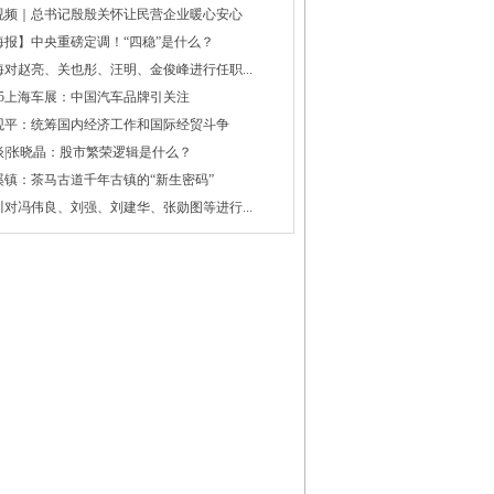
视频｜总书记殷殷关怀让民营企业暖心安心
海报】中央重磅定调！“四稳”是什么？
海对赵亮、关也彤、汪明、金俊峰进行任职...
025上海车展：中国汽车品牌引关注
观平：统筹国内经济工作和国际经贸斗争
谈|张晓晶：股市繁荣逻辑是什么？
溪镇：茶马古道千年古镇的“新生密码”
川对冯伟良、刘强、刘建华、张勋图等进行...