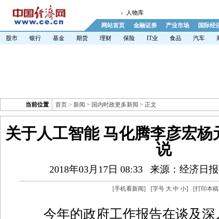
人物库
网站首页
金融证券
产业市场
国际经
股市
银行
基金
期货
理财
保险
IT业
食品
汽车
当前位置
首页
>
新闻
>
国内时政更多新闻
> 正文
关于人工智能 马化腾李彦宏杨
说
2018年03月17日 08:33
来源：经济日报
[
手机看新闻
]
[字号
大
中
小
]
[
打印本稿
今年的政府工作报告在谈及深