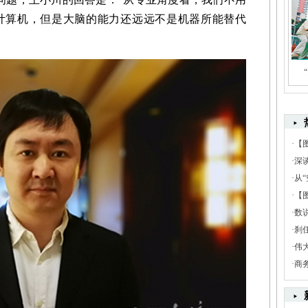
计算机，但是大脑的能力还远远不是机器所能替代
·
【
·
深
·
从“
·
【
·
数
·
刹
·
伟
·
商