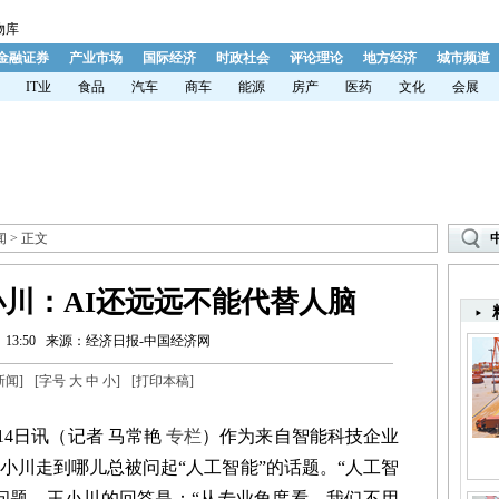
物库
金融证券
产业市场
国际经济
时政社会
评论理论
地方经济
城市频道
IT业
食品
汽车
商车
能源
房产
医药
文化
会展
闻
> 正文
川：AI还远远不能代替人脑
13:50
来源：经济日报-中国经济网
新闻
]
[字号
大
中
小
]
[
打印本稿
]
4日讯（记者 马常艳
专栏
）作为来自智能科技企业
小川走到哪儿总被问起“人工智能”的话题。“人工智
问题，王小川的回答是：“从专业角度看，我们不用