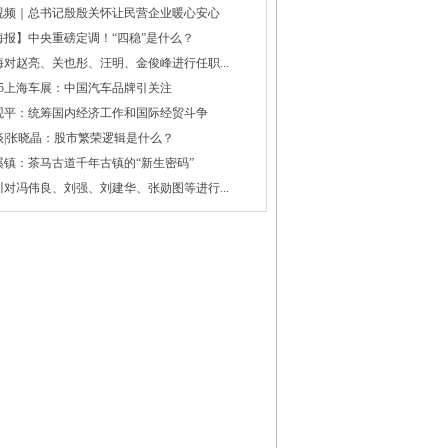
视频｜总书记殷殷关怀让民营企业暖心安心
海报】中央重磅定调！“四稳”是什么？
海对赵亮、关也彤、汪明、金俊峰进行任职...
025上海车展：中国汽车品牌引关注
观平：统筹国内经济工作和国际经贸斗争
谈|张晓晶：股市繁荣逻辑是什么？
溪镇：茶马古道千年古镇的“新生密码”
川对冯伟良、刘强、刘建华、张勋图等进行...