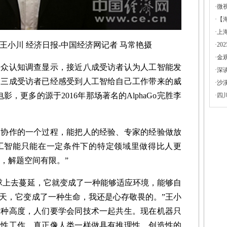
·
微
·
【
·
上
王小川 经济日报-中国经济网记者 马常艳摄
·
2
·
金
认知调查显示，接近八成受访者认为人工智能发
·
深
。三成受访者已经感受到人工智给自己工作带来的威
·
沙
，更多的源于2016年那场著名的AlphaGo完胜李
·
四
作的一个过程，能把人的经验、专家的经验做放
工智能只能在一定条件下的特定领域里做得比人更
景里，解题空间有限。”
上去蔓延，它就变成了一种能够适应环境，能够自
天，它变成了一种生命，我还是心存敬畏的。”王小
这种高度，人们要学会同技术一起共生。现在机器只
复性工作，真正像人类一样做具有推理性、创造性的