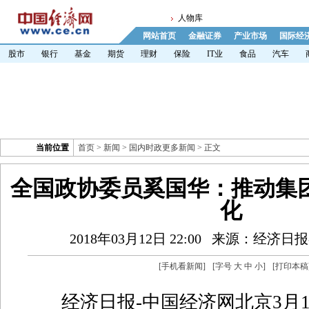
人物库
网站首页
金融证券
产业市场
国际经
股市
银行
基金
期货
理财
保险
IT业
食品
汽车
当前位置
首页
>
新闻
>
国内时政更多新闻
> 正文
全国政协委员奚国华：推动集
化
2018年03月12日 22:00
来源：经济日报
[
手机看新闻
]
[字号
大
中
小
]
[
打印本稿
经济日报-中国经济网北京3月1