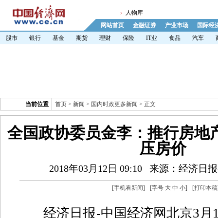
人物库
网站首页
金融证券
产业市场
国际经
股市
银行
基金
期货
理财
保险
IT业
食品
汽车
当前位置
首页
>
新闻
>
国内时政更多新闻
> 正文
全国政协委员金李：推行房地
压房价
2018年03月12日 09:10
来源：经济日报
[
手机看新闻
]
[字号
大
中
小
]
[
打印本稿
经济日报-中国经济网北京3月1