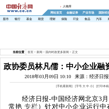
人物库
网站首页
金融证券
产业市场
国际经
股市
银行
基金
期货
理财
保险
IT业
食品
汽车
当前位置
首页
>
新闻
>
国内时政更多新闻
> 正文
政协委员林凡儒：中小企业融
2018年03月09日 10:10
来源：经济日报
[
手机看新闻
]
[字号
大
中
小
]
[
打印本稿
经济日报-中国经济网北京3月9
常艳
专栏
）针对中小企业运行中