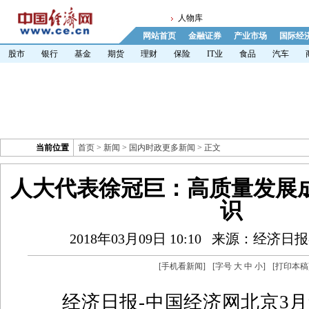
人物库
网站首页
金融证券
产业市场
国际经
股市
银行
基金
期货
理财
保险
IT业
食品
汽车
当前位置
首页
>
新闻
>
国内时政更多新闻
> 正文
人大代表徐冠巨：高质量发展
识
2018年03月09日 10:10
来源：经济日报
[
手机看新闻
]
[字号
大
中
小
]
[
打印本稿
经济日报-中国经济网北京3月9