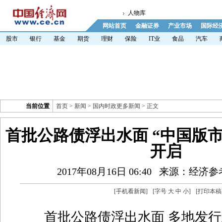
人物库
网站首页
金融证券
产业市场
国际经
股市
银行
基金
期货
理财
保险
IT业
食品
汽车
当前位置
首页
>
新闻
>
国内时政更多新闻
> 正文
首批公路债浮出水面 “中国版
开启
2017年08月16日 06:40
来源：经济参
[
手机看新闻
]
[字号
大
中
小
]
[
打印本稿
首批公路债浮出水面 多地发行