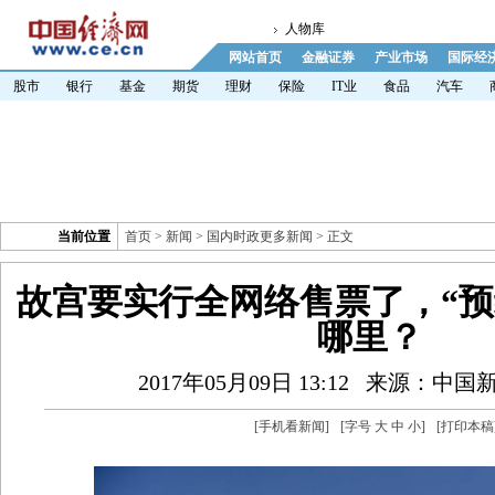
人物库
网站首页
金融证券
产业市场
国际经
股市
银行
基金
期货
理财
保险
IT业
食品
汽车
当前位置
首页
>
新闻
>
国内时政更多新闻
> 正文
故宫要实行全网络售票了，“预
哪里？
2017年05月09日 13:12
来源：中国
[
手机看新闻
]
[字号
大
中
小
]
[
打印本稿