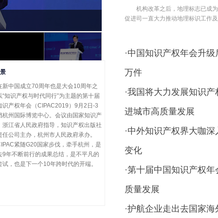
机构改革之后，地理标志已成为
促进司一直大力推动地理标识工作及
国家知识产权局副局长、党组成员甘绍宁
·
中国知识产权年会升级后
万件
景
中国成立70周年也是大会10周年之
·
我国将大力发展知识产
以“知识产权与时代同行”为主题的第十届
识产权年会（CIPAC2019）9月2日-3
进城市高质量发展
档杭州国际博览中心。会议由国家知识产
、浙江省人民政府指导，知识产权出版社
·
中外知识产权界大咖深
责任公司主办，杭州市人民政府承办。
PAC紧随G20国家步伐，牵手杭州，是
变化
去9年不断前行的成果总结，是不平凡的
尝试，也是下一个10年跨时代的开端。
·
第十届中国知识产权年
质量发展
·
护航企业走出去国家海