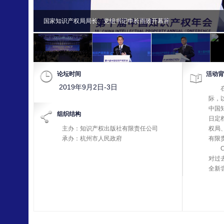
国家知识产权局局长、党组书记申长雨致开幕辞
论坛时间
活动背
2019年9月2日-3日
在新
际，
中国知
组织结构
日定
主办：知识产权出版社有限责任公司
权局
承办：杭州市人民政府
有限
CI
对过
全新