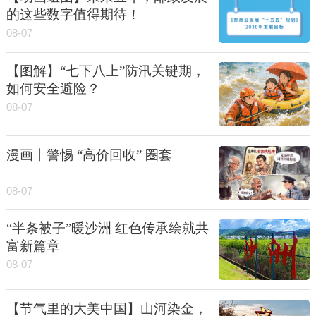
的这些数字值得期待！
08-07
【图解】“七下八上”防汛关键期，
如何安全避险？
08-07
漫画丨警惕 “高价回收” 圈套
08-07
“半条被子”暖沙洲 红色传承绘就共
富新篇章
08-07
【节气里的大美中国】山河染金，