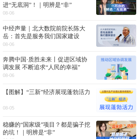
进“无底洞”！｜明辨是“非”
08-06
中经声量｜北大数院前院长陈大
岳：首先是服务我们国家建设
08-06
奔腾中国·质胜未来丨促进区域协
调发展 不断追求“人民的幸福”
08-06
【图解】“三新”经济展现蓬勃活力
08-05
稳赚的“国家级”项目？都是骗子挖
的坑！｜明辨是“非”