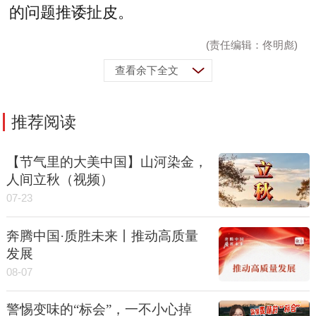
的问题推诿扯皮。
(责任编辑：佟明彪)
查看余下全文
推荐阅读
【节气里的大美中国】山河染金，
人间立秋（视频）
07-23
奔腾中国·质胜未来丨推动高质量
发展
08-07
警惕变味的“标会”，一不小心掉