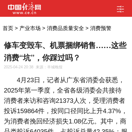
首页
>
产业市场
>
消费品质量安全
>
消费预警
修车变毁车、机票捆绑销售……这些
消费“坑”，你踩过吗？
2025-04-24 20:38
来源：羊城晚报
4月23日，记者从广东省消委会获悉，
2025年第一季度，全省各级消委会共接待
消费者来访和咨询21373人次，受理消费者
投诉159864件，按同口径同比上升4.37%，
为消费者挽回经济损失1.08亿元。其中，商
品类投诉64035件，占投诉总量42.35%；服