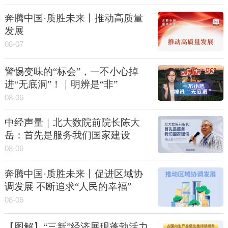
奔腾中国·质胜未来丨推动高质量
发展
08-07
警惕变味的“标会”，一不小心掉
进“无底洞”！｜明辨是“非”
08-06
中经声量｜北大数院前院长陈大
岳：首先是服务我们国家建设
08-06
奔腾中国·质胜未来丨促进区域协
调发展 不断追求“人民的幸福”
08-06
【图解】“三新”经济展现蓬勃活力