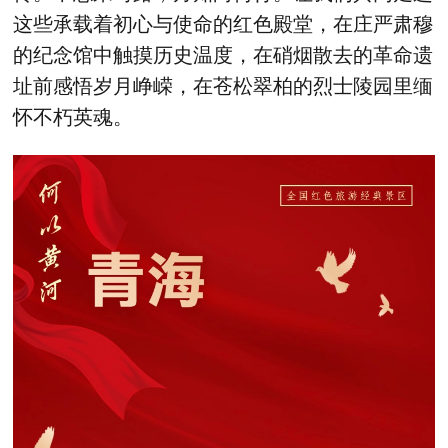
这些承载着初心与使命的红色殿堂，在庄严肃穆
的纪念馆中触摸历史温度，在硝烟散去的革命遗
址前感悟岁月峥嵘，在苍松翠柏的烈士陵园里缅
怀不朽英魂。