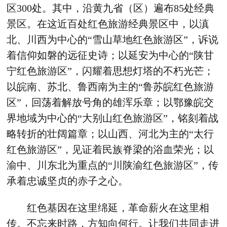
区300处。其中，沿黄九省（区）遍布85处经典
景区。在这近百处红色旅游经典景区中，以滇
北、川西为中心的“雪山草地红色旅游区”，诉说
着信仰如磐的远征史诗；以延安为中心的“陕甘
宁红色旅游区”，闪耀着思想灯塔的不朽光芒；
以皖南、苏北、鲁西南为主的“鲁苏皖红色旅游
区”，回荡着解放号角的雄浑乐章；以鄂豫皖交
界地域为中心的“大别山红色旅游区”，铭刻着战
略转折的壮阔篇章；以山西、河北为主的“太行
红色旅游区”，见证着民族脊梁的浴血荣光；以
渝中、川东北为重点的“川陕渝红色旅游区”，传
承着忠诚坚贞的赤子之心。
红色基因在这里绵延，革命薪火在这里相
传。不忘来时路，方知向何行。让我们共同走进