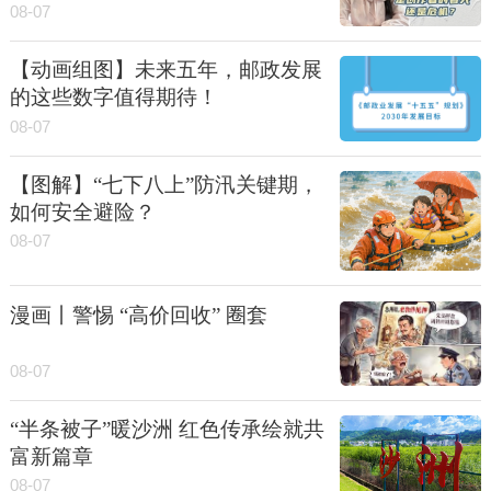
08-07
【动画组图】未来五年，邮政发展
的这些数字值得期待！
08-07
【图解】“七下八上”防汛关键期，
如何安全避险？
08-07
漫画丨警惕 “高价回收” 圈套
08-07
“半条被子”暖沙洲 红色传承绘就共
富新篇章
08-07