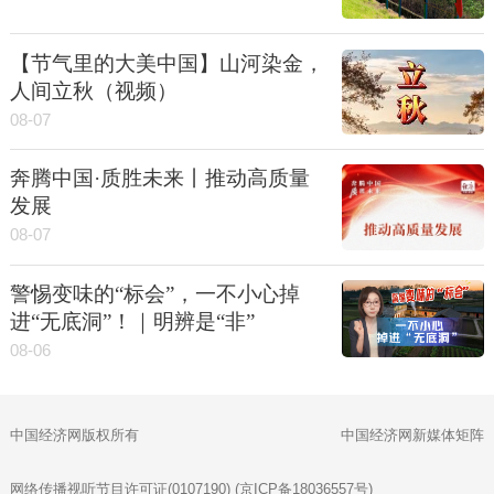
【节气里的大美中国】山河染金，
人间立秋（视频）
08-07
奔腾中国·质胜未来丨推动高质量
发展
08-07
警惕变味的“标会”，一不小心掉
进“无底洞”！｜明辨是“非”
08-06
中国经济网版权所有
中国经济网新媒体矩阵
网络传播视听节目许可证(0107190) (京ICP备18036557号)