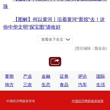
珠
【图解】何以黄河丨沿着黄河“逛馆”去！这
份中华文明“探宝图”请收好
查看余下全文
(责任编辑：魏金金)
要闻
产业
金融
证券
评论
国际
地方
三农
生态
食品
汽车
生活
中国经济网版权所有
中国经济网新媒体矩阵