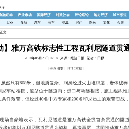
物库
金融证券
产业市场
国际经济
时政社会
评论理论
地方经济
城市频道
IT业
食品
汽车
商车
能源
房产
医药
文化
会展
 正文
行动】雅万高铁标志性工程瓦利尼隧道贯通
2019年05月28日 07:18
来源：经济日报
记者：田原
[
推荐朋友
]
[
打印本稿
]
然只有608米，但地质复杂。洞身经过火山堆积层，岩体破碎
利尼车站相接，道岔位于隧道内；进口与桥隧相接，施工组织难
条件艰苦，但经过40名中方专家和200名印尼员工的艰苦奋战
场自豪地表示，瓦利尼隧道是雅万高铁全线首条贯通的隧道
建设者们将以瓦利尼隧道贯通为契机，再接再厉，共同推动雅万高