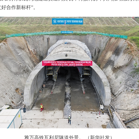
好合作新标杆”。
雅万高铁瓦利尼隧道外景。 （新华社发）