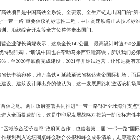
铁项目是中国高铁全系统、全要素、全生产链走出国门的“第一
“一带一路”重要倡议的标志性工程，中国高速铁路正从技术标
培训、沿线综合开发等全方位整体走出国门。
业部长莉妮表示，这条全长142公里、最高设计时速350公
莉妮特别强调，“听说中国也在帮助马来西亚建高铁，所以我们必
59%，至2020年底前完成建设，2021年开始试运营，让印尼拥
长李德宛称，雅万高铁可延续至该省格达查帝国际机场，而且
段建设。建筑设计师出身的他认为，这一发展思路将激活该机场
首倡之地。两国政府签署共同推进“一带一路”和“全球海洋支点
设进入全面提速阶段，这是中印尼发展战略对接第一阶段标志性
区域综合经济走廊”政府间合作，也借着第二届“一带一路”国
合作规划列入论坛圆桌峰会联合公报和峰会成果清单，走廊建设