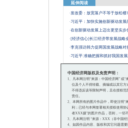
延伸阅读
·
发改委：放宽落户不等于放松楼
·
习近平：加快实施创新驱动发展
·
在创新驱动发展上迈出更坚实步
·
[经济信心]长江经济带发展战略
·
李克强访韩力促两国发展战略对
·
习近平:准确把握和抓好我国发
中国经济网版权及免责声明：
1、凡本网注明“来源：中国经济网” 
位及个人不得转载、摘编或以其它方式
不得违反该等限制声明，且在授权范围内
责任。
2、本网所有的图片作品中，即使注明“来源
利；已经与本网签署相关授权使用协议的
者XXX摄”的图片作品，否则，一切
3、凡本网注明 “来源：XXX（非中
4、如因作品内容、版权和其它问题需要