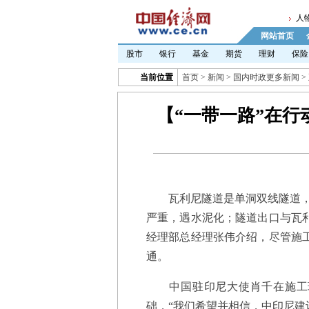
人
网站首页
股市
银行
基金
期货
理财
保险
当前位置
首页
>
新闻
>
国内时政更多新闻
>
【“一带一路”在
瓦利尼隧道是单洞双线隧道，虽
严重，遇水泥化；隧道出口与瓦
经理部总经理张伟介绍，尽管施工
通。
中国驻印尼大使肖千在施工现
础，“我们希望并相信，中印尼