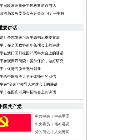
平同欧洲理事会主席科斯塔通电话
政治局常务委员会召开会议 习近平主持
重要讲话
是》杂志发表习近平总书记重要文章
平：在全国政协新年茶话会上的讲话
平在澳门回归祖国25周年大会上的讲话
平参观秦汉简牍：善加保护，做好研究
平：促进高质量充分就业
平给中国海洋大学全体师生的回信
平在“金砖+”领导人对话会上的讲话
平：在国庆75周年招待会上的讲话
中国共产党
中共中央
|
中央军委
中央委员
|
候补委员
党的简史
|
入党誓词