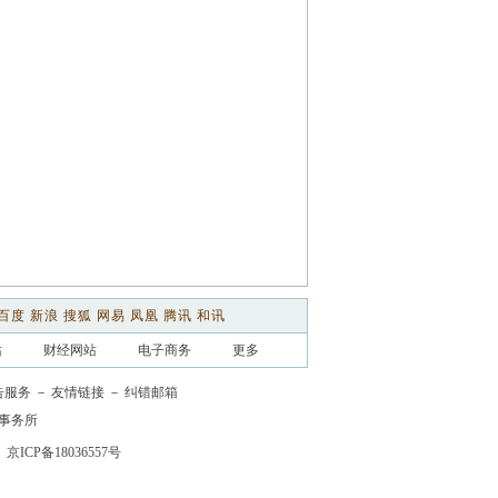
百度
新浪
搜狐
网易
凤凰
腾讯
和讯
站
财经网站
电子商务
更多
告服务
－
友情链接
－
纠错邮箱
事务所
京ICP备18036557号