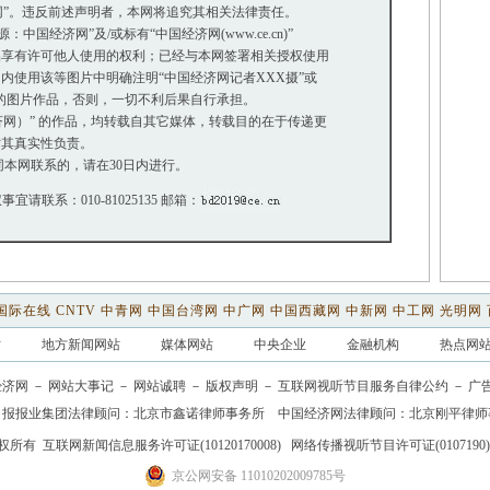
网”。违反前述声明者，本网将追究其相关法律责任。
国经济网”及/或标有“中国经济网(www.ce.cn)”
享有许可他人使用的权利；已经与本网签署相关授权使用
使用该等图片中明确注明“中国经济网记者XXX摄”或
”的图片作品，否则，一切不利后果自行承担。
经济网）” 的作品，均转载自其它媒体，转载目的在于传递更
其真实性负责。
本网联系的，请在30日内进行。
事宜请联系：010-81025135 邮箱：
国际在线
CNTV
中青网
中国台湾网
中广网
中国西藏网
中新网
中工网
光明网
站
地方新闻网站
媒体网站
中央企业
金融机构
热点网
经济网
－
网站大事记
－
网站诚聘
－
版权声明
－
互联网视听节目服务自律公约
－
广
日报报业集团法律顾问：
北京市鑫诺律师事务所
中国经济网法律顾问：北京刚平律师
权所有
互联网新闻信息服务许可证(10120170008)
网络传播视听节目许可证(0107190)
京公网安备 11010202009785号