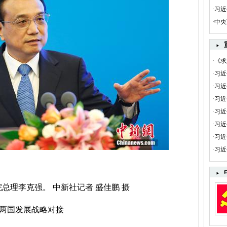
·
习近
·
中央
·
《求
·
习近
·
习近
·
习近
·
习近
·
习近
·
习近
·
习近
理李克强。 中新社记者 盛佳鹏 摄
两国发展战略对接