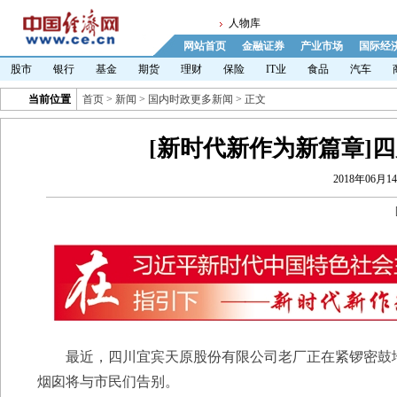
人物库
网站首页
金融证券
产业市场
国际经
股市
银行
基金
期货
理财
保险
IT业
食品
汽车
当前位置
首页
>
新闻
>
国内时政更多新闻
> 正文
[新时代新作为新篇章]
2018年06月14
最近，四川宜宾天原股份有限公司老厂正在紧锣密鼓地
烟囱将与市民们告别。