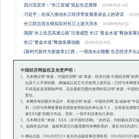
·
四川宜宾市：“长江首城”筑起生态屏障
2018年06月14日
·
习近平：在深入推动长江经济带发展座谈会上的讲话
2018
·
长江防总首次模拟应对长江上游大洪水
2018年06月07日
·
我国“水上生态高速公路”日渐成型 长江“黄金水道”释放发展
·
长江“黄金水道”释放发展动能
2018年05月30日
·
[新时代新作为新篇章]江西：一湖清水出赣鄱 生态经济齐头
中国经济网版权及免责声明：
1、凡本网注明“来源：中国经济网” 或“来源：经济日报-中国经济网
位及个人不得转载、摘编或以其它方式使用上述作品；已经与本网签署
不得违反该等限制声明，且在授权范围内使用时应注明“来源：中国经济
责任。
2、本网所有的图片作品中，即使注明“来源：中国经济网”及/或标有“中国经
利；已经与本网签署相关授权使用协议的单位及个人，仅有权在授权范围
者XXX摄”的图片作品，否则，一切不利后果自行承担。
3、凡本网注明 “来源：XXX（非中国经济网）” 的作品，均转载自
4、如因作品内容、版权和其它问题需要同本网联系的，请在30日内进行
※ 网站总机：010-81025111 有关作品版权事宜请联系：010-81025135 