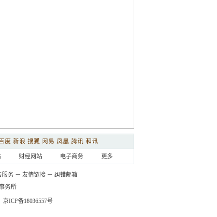
百度
新浪
搜狐
网易
凤凰
腾讯
和讯
站
财经网站
电子商务
更多
告服务
－
友情链接
－
纠错邮箱
事务所
京ICP备18036557号