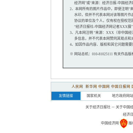
经济网”或“来源：经济日报-中国经济
2、本网所有的图片作品中，即使注明“来源：
水印，但并不代表本网对该等图片作品
协议的单位及个人，仅有权在授权范围内
“经济日报社-中国经济网记者XXX摄
3、凡本网注明 “来源：XXX（非中国
多信息，并不代表本网赞同其观点和
4、如因作品内容、版权和其它问题需要
※ 网站总机：010-81025111 有关作品版
人民网
新华网
中国网
中国日报网
友情链接
国家机关
地方政府网
关于经济日报社
－
关于中国
经济
中国经济网
版