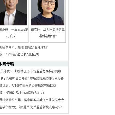
张小懿：一年Token花
何庭波：华为比同行更早
几千万
遇到这堵“墙”
莉接掌两年，娃哈哈仍处“混沌时刻”
虎：“字节系”最猛的AI创业者
本网专稿
幽灵外卖”一上线就现形 市场监管总局推行网络
电子证照核验应用
字利剑”清除“幽灵外卖” 市场监管总局推行网络餐
子证照核验应用
统计局：7月份中国采购经理指数有所回落
解】7月份制造业PMI指数为49.2%
寻味促升级！第二届中国地标美食产业发展大会
南资兴成功举办
包装货物“免开箱”通关 海关监管新模式惠及551
新技术企业