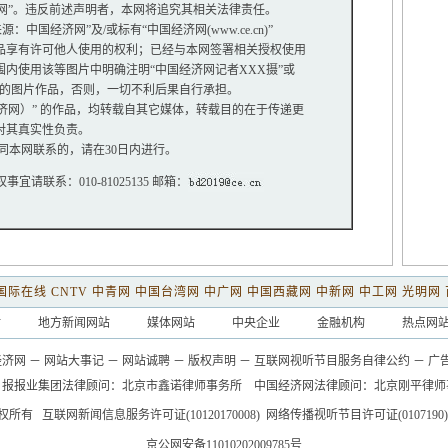
网”。违反前述声明者，本网将追究其相关法律责任。
中国经济网”及/或标有“中国经济网(www.ce.cn)”
享有许可他人使用的权利；已经与本网签署相关授权使用
使用该等图片中明确注明“中国经济网记者XXX摄”或
”的图片作品，否则，一切不利后果自行承担。
经济网）” 的作品，均转载自其它媒体，转载目的在于传递更
对其真实性负责。
同本网联系的，请在30日内进行。
权事宜请联系：010-81025135 邮箱：
国际在线
CNTV
中青网
中国台湾网
中广网
中国西藏网
中新网
中工网
光明网
站
地方新闻网站
媒体网站
中央企业
金融机构
热点网
经济网
－
网站大事记
－
网站诚聘
－
版权声明
－
互联网视听节目服务自律公约
－
广
日报报业集团法律顾问：
北京市鑫诺律师事务所
中国经济网法律顾问：北京刚平律师
权所有
互联网新闻信息服务许可证(10120170008)
网络传播视听节目许可证(0107190)
京公网安备11010202009785号