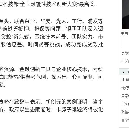
获科技部“全国颠覆性技术创新大赛”最高奖。
头，联合兴业、华夏、光大、工行、浦发等
普遍缺乏抵押、担保等问题，银团团队深入调
美的
值贷款”新范式，围绕技术前景、团队实力、市
克服信息差、时间紧等挑战，成功完成贷款批
·
宗馥
·
王长
资源、金融创新工具与企业核心技术，为科
血式赋能”提供参考范例，探索出一套可复制、可
·
让“
案。
餐饮
·
“数
饮电
·
国家
峰在致辞中表示，新创元的案例证明，当企
·
【图
航、政府以生态赋能时，卡脖子难题终将被化
·
聚智
在湖
·
真空
家高