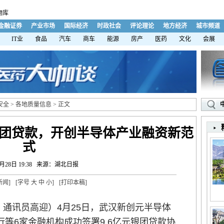
物库
金融证券
产业市场
国际经济
时政社会
评论理论
地方经济
城市频道
IT业
食品
汽车
商车
能源
房产
医药
文化
会展
安全
>
各地质量信息
> 正文
银团贷款，开创半导体产业融资新范
式
月28日 19:38
来源：湖北日报
新闻
]
[字号
大
中
小
]
[
打印本稿
]
通讯员高迎）4月25日，武汉新创元半导体
等6家金融机构成功签署9.6亿元银团贷款协