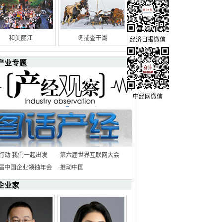
和美丽江
冬捕查干湖
经济日报微信
产业专题
中经网微信
行动 我们一起出发
·
第六届世界互联网大会
8届中国企业领袖年会
·
推动中国
企业家