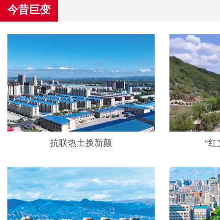
今昔巨变
抗联热土换新颜
“红