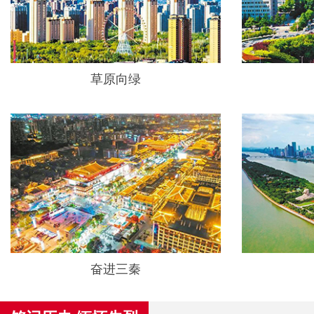
草原向绿
奋进三秦