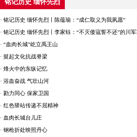
铭记历史 缅怀先烈
·
铭记历史 缅怀先烈丨陈蕴瑜：“成仁取义为我夙愿”
·
铭记历史 缅怀先烈丨李家钰：“不灭倭寇誓不还”的川
·
“血肉长城”屹立禹王山
·
挺起文化抗战脊梁
·
烽火中的东纵记忆
·
浴血奋战 气壮山河
·
勠力同心 保家卫国
·
红色驿站传递不屈精神
·
血肉长城台儿庄
·
钢枪折处映照丹心