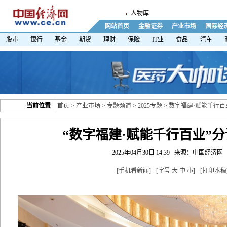
人物库
网站首页
金融证券
产业市场
国际经
股市
银行
基金
期货
理财
保险
IT业
食品
汽车
当前位置
首页
>
产业市场
>
专题频道
>
2025专题
>
数字福建·赋能千行百
“数字福建·赋能千行百业”
2025年04月30日 14:39
来源：中国经济网
[
手机看新闻
]
[字号
大
中
小
]
[
打印本稿