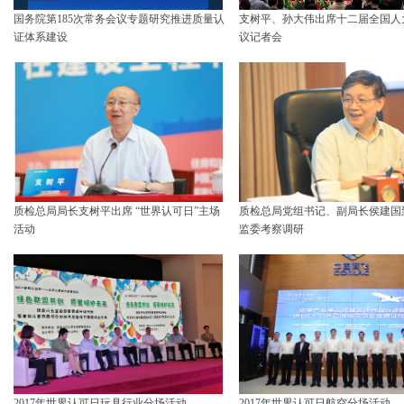
国务院第185次常务会议专题研究推进质量认
支树平、孙大伟出席十二届全国人
证体系建设
议记者会
质检总局局长支树平出席 “世界认可日”主场
质检总局党组书记、副局长侯建国
活动
监委考察调研
2017年世界认可日玩具行业分场活动
2017年世界认可日航空分场活动