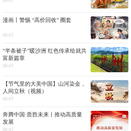
08-07
漫画丨警惕 “高价回收” 圈套
08-07
“半条被子”暖沙洲 红色传承绘就共
富新篇章
08-07
【节气里的大美中国】山河染金，
人间立秋（视频）
08-07
奔腾中国·质胜未来丨推动高质量
发展
08-07