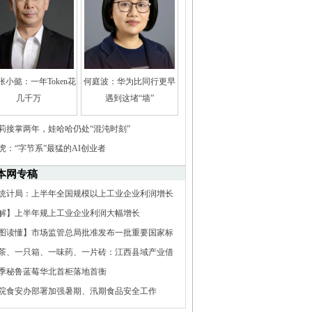
张小懿：一年Token花
何庭波：华为比同行更早
几千万
遇到这堵“墙”
莉接掌两年，娃哈哈仍处“混沌时刻”
虎：“字节系”最猛的AI创业者
本网专稿
统计局：上半年全国规模以上工业企业利润增长
解】上半年规上工业企业利润大幅增长
图读懂】市场监管总局批准发布一批重要国家标
茶、一只箱、一味药、一片砖：江西县域产业借
题调查
季秘鲁蓝莓华北首柜落地首衡
院食安办部署加强暑期、汛期食品安全工作