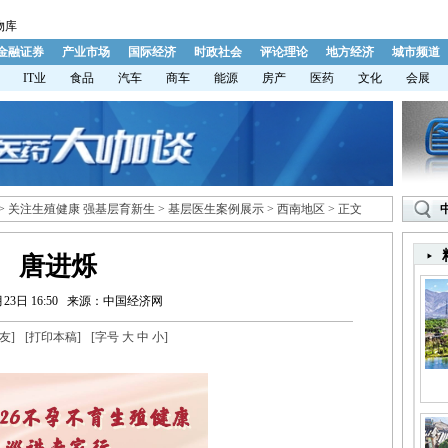
物库
金融证券
产业市场
国际经济
时政社会
评论理论
地方经济
城市频道
IT业
食品
汽车
商车
能源
房产
医药
文化
会展
>
关注生殖健康 强基层育新生
>
基层医生案例展示
>
西南地区
> 正文
唐进烁
23日 16:50
来源：中国经济网
友
]
[
打印本稿
]
[字号
大
中
小
]