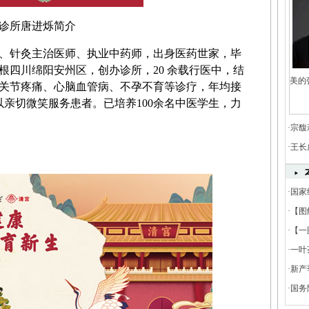
诊所唐进烁简介
、针灸主治医师、执业中药师，出身医药世家，毕
扎根四川绵阳安州区，创办诊所，20 余载行医中，结
美的
关节疼痛、心脑血管病、不孕不育等诊疗，年均接
以亲切微笑服务患者。已培养100余名中医学生，力
·
宗馥
·
王长
·
国家
18.7%
·
【图
·
【一
准
·
一叶
展破
·
新产
·
国务