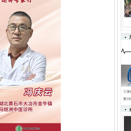
·
三保
·
第1