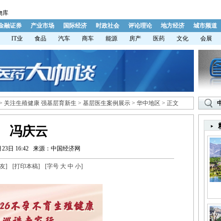
物库
金融证券
产业市场
国际经济
时政社会
评论理论
地方经济
城市频道
IT业
食品
汽车
商车
能源
房产
医药
文化
会展
>
关注生殖健康 强基层育新生
>
基层医生案例展示
>
华中地区
> 正文
冯庆云
23日 16:42
来源：中国经济网
友
]
[
打印本稿
]
[字号
大
中
小
]