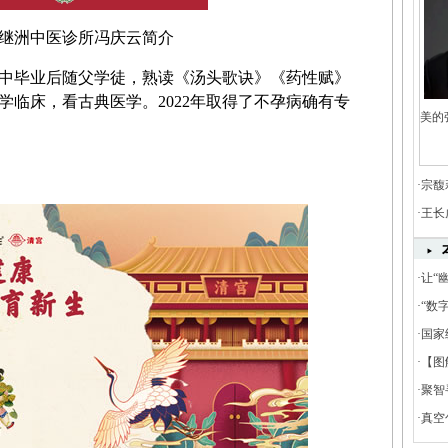
继洲中医诊所冯庆云
简介
中毕业后随父学徒，熟读《汤头歌诀》《药性赋》
学临床，看古典医学。2022年取得了不孕病确有专
美的
·
宗馥
·
王长
·
让“
餐饮
·
“数
饮电
·
国家
·
【图
·
聚智
在湖
·
真空
家高