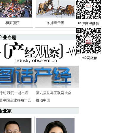
和美丽江
冬捕查干湖
经济日报微信
产业专题
中经网微信
行动 我们一起出发
·
第六届世界互联网大会
8届中国企业领袖年会
·
推动中国
企业家