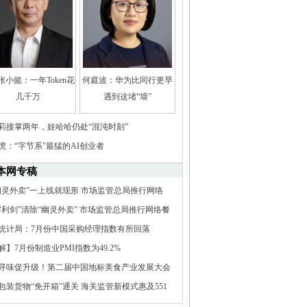
张小懿：一年Token花
何庭波：华为比同行更早
几千万
遇到这堵“墙”
莉接掌两年，娃哈哈仍处“混沌时刻”
虎：“字节系”最猛的AI创业者
本网专稿
幽灵外卖”一上线就现形 市场监管总局推行网络
电子证照核验应用
字利剑”清除“幽灵外卖” 市场监管总局推行网络餐
子证照核验应用
统计局：7月份中国采购经理指数有所回落
解】7月份制造业PMI指数为49.2%
寻味促升级！第二届中国地标美食产业发展大会
南资兴成功举办
包装货物“免开箱”通关 海关监管新模式惠及551
新技术企业