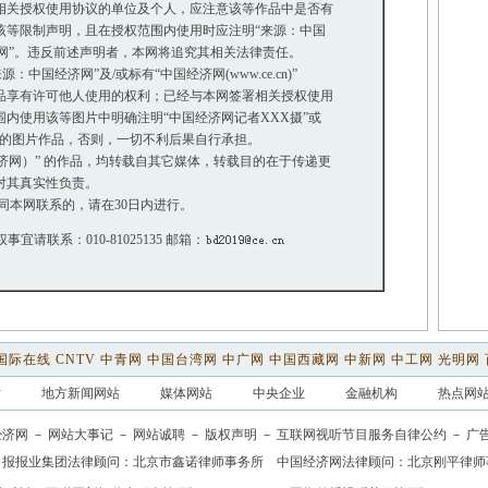
关授权使用协议的单位及个人，应注意该等作品中是否有
等限制声明，且在授权范围内使用时应注明“来源：中国
网”。违反前述声明者，本网将追究其相关法律责任。
中国经济网”及/或标有“中国经济网(www.ce.cn)”
享有许可他人使用的权利；已经与本网签署相关授权使用
使用该等图片中明确注明“中国经济网记者XXX摄”或
”的图片作品，否则，一切不利后果自行承担。
经济网）” 的作品，均转载自其它媒体，转载目的在于传递更
对其真实性负责。
同本网联系的，请在30日内进行。
权事宜请联系：010-81025135 邮箱：
国际在线
CNTV
中青网
中国台湾网
中广网
中国西藏网
中新网
中工网
光明网
站
地方新闻网站
媒体网站
中央企业
金融机构
热点网
经济网
－
网站大事记
－
网站诚聘
－
版权声明
－
互联网视听节目服务自律公约
－
广
日报报业集团法律顾问：
北京市鑫诺律师事务所
中国经济网法律顾问：北京刚平律师