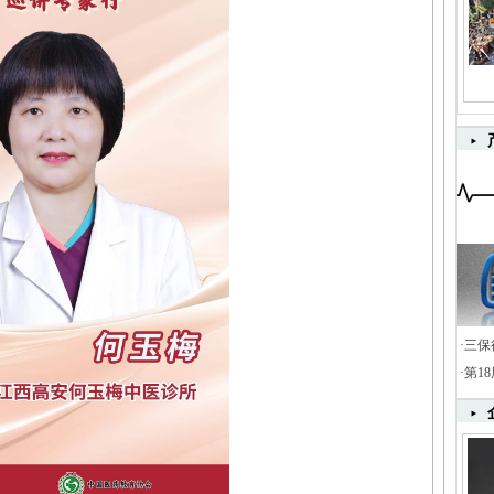
·
三保
·
第1