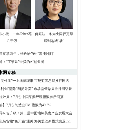
张小懿：一年Token花
何庭波：华为比同行更早
几千万
遇到这堵“墙”
莉接掌两年，娃哈哈仍处“混沌时刻”
虎：“字节系”最猛的AI创业者
本网专稿
幽灵外卖”一上线就现形 市场监管总局推行网络
电子证照核验应用
字利剑”清除“幽灵外卖” 市场监管总局推行网络餐
子证照核验应用
统计局：7月份中国采购经理指数有所回落
解】7月份制造业PMI指数为49.2%
寻味促升级！第二届中国地标美食产业发展大会
南资兴成功举办
包装货物“免开箱”通关 海关监管新模式惠及551
新技术企业