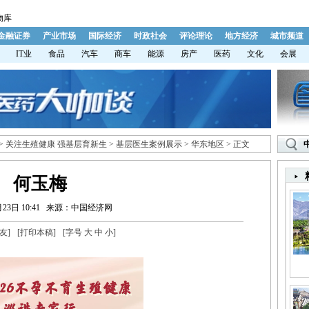
物库
金融证券
产业市场
国际经济
时政社会
评论理论
地方经济
城市频道
IT业
食品
汽车
商车
能源
房产
医药
文化
会展
>
关注生殖健康 强基层育新生
>
基层医生案例展示
>
华东地区
> 正文
何玉梅
23日 10:41
来源：中国经济网
友
]
[
打印本稿
]
[字号
大
中
小
]