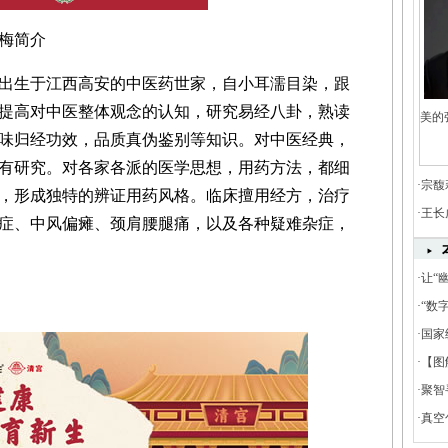
梅简介
出生于江西高安的中医药世家，自小耳濡目染，跟
提高对中医整体观念的认知，研究易经八卦，熟读
美的
味归经功效，品质真伪鉴别等知识。对中医经典，
有研究。对各家各派的医学思想，用药方法，都细
·
宗馥
，形成独特的辨证用药风格。临床擅用经方，治疗
·
王长
症、中风偏瘫、颈肩腰腿痛，以及各种疑难杂症，
·
让“
餐饮
·
“数
饮电
·
国家
·
【图
·
聚智
在湖
·
真空
家高