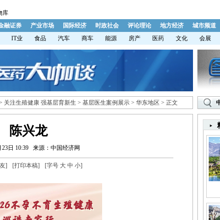
物库
金融证券
产业市场
国际经济
时政社会
评论理论
地方经济
城市频道
IT业
食品
汽车
商车
能源
房产
医药
文化
会展
>
关注生殖健康 强基层育新生
>
基层医生案例展示
>
华东地区
> 正文
陈兴龙
23日 10:39
来源：中国经济网
友
]
[
打印本稿
]
[字号
大
中
小
]