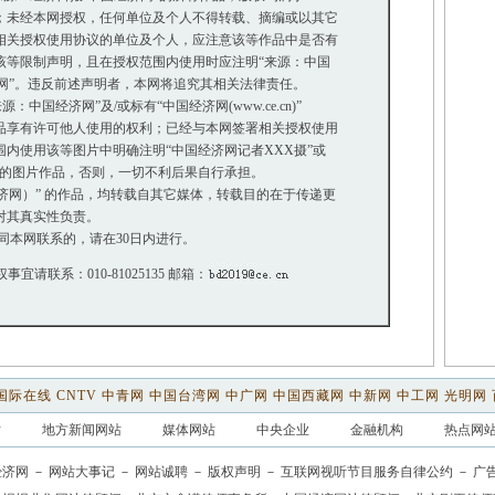
未经本网授权，任何单位及个人不得转载、摘编或以其它
关授权使用协议的单位及个人，应注意该等作品中是否有
等限制声明，且在授权范围内使用时应注明“来源：中国
网”。违反前述声明者，本网将追究其相关法律责任。
中国经济网”及/或标有“中国经济网(www.ce.cn)”
享有许可他人使用的权利；已经与本网签署相关授权使用
使用该等图片中明确注明“中国经济网记者XXX摄”或
”的图片作品，否则，一切不利后果自行承担。
经济网）” 的作品，均转载自其它媒体，转载目的在于传递更
对其真实性负责。
同本网联系的，请在30日内进行。
权事宜请联系：010-81025135 邮箱：
国际在线
CNTV
中青网
中国台湾网
中广网
中国西藏网
中新网
中工网
光明网
站
地方新闻网站
媒体网站
中央企业
金融机构
热点网
经济网
－
网站大事记
－
网站诚聘
－
版权声明
－
互联网视听节目服务自律公约
－
广