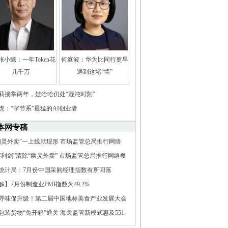
张小懿：一年Token花
何庭波：华为比同行更早
几千万
遇到这堵“墙”
莉接掌两年，娃哈哈仍处“混沌时刻”
虎：“字节系”最猛的AI创业者
本网专稿
幽灵外卖”一上线就现形 市场监管总局推行网络
电子证照核验应用
字利剑”清除“幽灵外卖” 市场监管总局推行网络餐
子证照核验应用
统计局：7月份中国采购经理指数有所回落
解】7月份制造业PMI指数为49.2%
寻味促升级！第二届中国地标美食产业发展大会
南资兴成功举办
包装货物“免开箱”通关 海关监管新模式惠及551
新技术企业