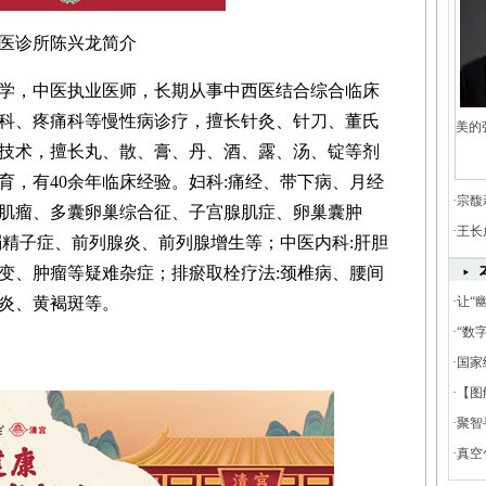
医诊所陈兴龙简介
学，中医执业医师，长期从事中西医结合综合临床
科、疼痛科等慢性病诊疗，擅长针灸、针刀、董氏
美的
技术，擅长丸、散、膏、丹、酒、露、汤、锭等剂
育，有40余年临床经验。妇科:痛经、带下病、月经
·
宗馥
肌瘤、多囊卵巢综合征、子宫腺肌症、卵巢囊肿
·
王长
弱精子症、前列腺炎、前列腺增生等；中医内科:肝胆
变、肿瘤等疑难杂症；排瘀取栓疗法:颈椎病、腰间
·
让“
炎、黄褐斑等。
餐饮
·
“数
饮电
·
国家
·
【图
·
聚智
在湖
·
真空
家高