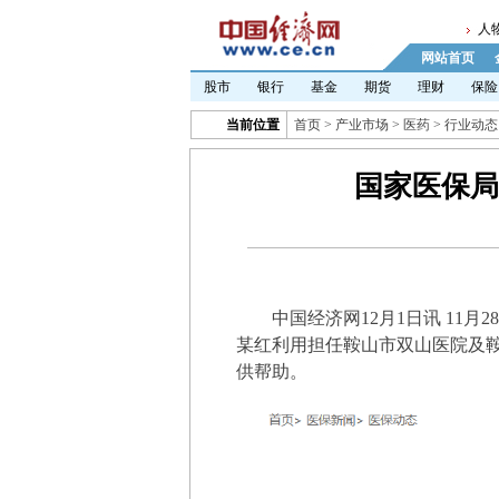
人
网站首页
股市
银行
基金
期货
理财
保险
当前位置
首页
>
产业市场
>
医药
>
行业动态
国家医保局
中国经济网
12
月
1
日讯
11
月
28
某红利用担任鞍山市双山医院及
供帮助。