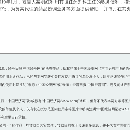
019
年
1
月，被告人某明红利用其担任药剂科主任的职务便利，接
请托，为黄某代理的药品协调业务等方面提供帮助，并每月在其
或“来源：经济日报-中国经济网”的所有作品，版权均属于中国经济网（本网另有声明的
使用上述作品；已经与本网签署相关授权使用协议的单位及个人，应注意该等作品中
使用时应注明“来源：中国经济网”或“来源：经济日报-中国经济网”。违反前述声
：中国经济网”及/或标有“中国经济网(www.ce.cn)”水印，但并不代表本网对该
单位及个人，仅有权在授权范围内使用该等图片中明确注明“中国经济网记者XXX摄
不利后果自行承担。
国经济网）” 的作品，均转载自其它媒体，转载目的在于传递更多信息，并不代表本网赞