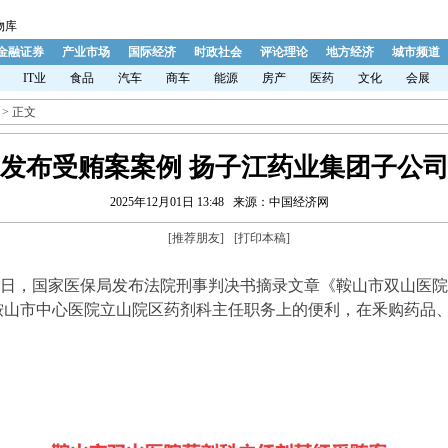
物库
金融证券
产业市场
国际经济
时政社会
评论理论
地方经济
城市频道
IT业
食品
汽车
商车
能源
房产
医药
文化
会展
> 正文
发布受贿案案例 扬子江药业集团子公
2025年12月01日 13:48
来源：中国经济网
[
推荐朋友
]
[
打印本稿
]
日，国家医保局发布法院刑事判决书摘录文章《鞍山市双山医院
鞍山市中心医院立山院区药剂科主任职务上的便利，在釆购药品