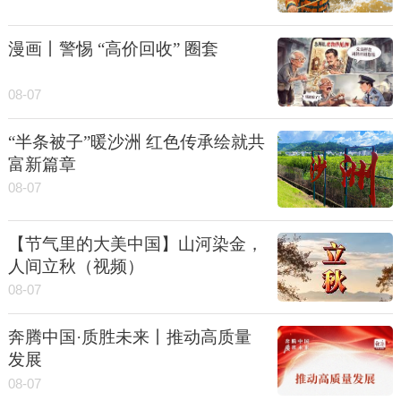
漫画丨警惕 “高价回收” 圈套
08-07
“半条被子”暖沙洲 红色传承绘就共
富新篇章
08-07
【节气里的大美中国】山河染金，
人间立秋（视频）
08-07
奔腾中国·质胜未来丨推动高质量
发展
08-07