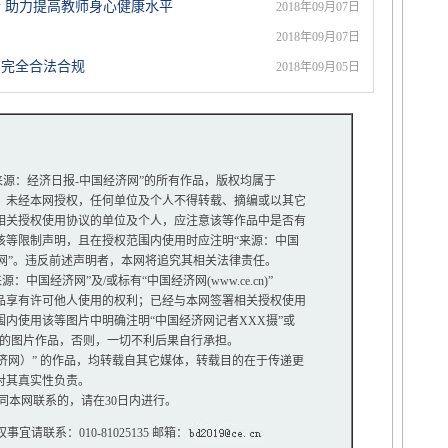
 助力提高教师身心健康水平
2018年09月07日
2018年09月07日
品完全合法合规
2018年09月05日
“来源：经济日报-中国经济网”的所有作品，版权均属于
未经本网授权，任何单位及个人不得转载、摘编或以其它
关授权使用协议的单位及个人，应注意该等作品中是否有
等限制声明，且在授权范围内使用时应注明“来源：中国
网”。违反前述声明者，本网将追究其相关法律责任。
中国经济网”及/或标有“中国经济网(www.ce.cn)”
享有许可他人使用的权利；已经与本网签署相关授权使用
使用该等图片中明确注明“中国经济网记者XXX摄”或
”的图片作品，否则，一切不利后果自行承担。
经济网）” 的作品，均转载自其它媒体，转载目的在于传递更
对其真实性负责。
同本网联系的，请在30日内进行。
权事宜请联系：010-81025135 邮箱：