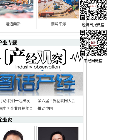
澄迈向新
潮涌平潭
经济日报微信
产业专题
中经网微信
行动 我们一起出发
·
第六届世界互联网大会
8届中国企业领袖年会
·
推动中国
企业家