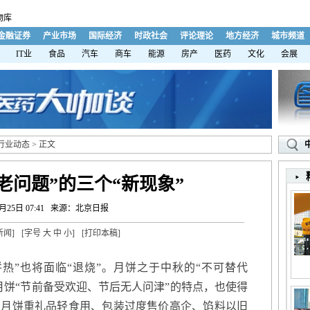
物库
金融证券
产业市场
国际经济
时政社会
评论理论
地方经济
城市频道
IT业
食品
汽车
商车
能源
房产
医药
文化
会展
行业动态
> 正文
老问题”的三个“新现象”
月25日 07:41
来源：北京日报
新闻
]
[字号
大
中
小
]
[
打印本稿
]
”也将面临“退烧”。月饼之于中秋的“不可替代
月饼“节前备受欢迎、节后无人问津”的特点，也使得
了月饼重礼品轻食用、包装过度售价高企、馅料以旧