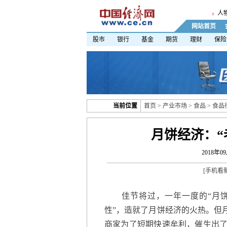
人
网站首页
股市
银行
基金
期货
理财
保险
当前位置
首页
>
产业市场
>
食品
>
食品
月饼经济：“
2018年09
[
手机看
佳节将过，一年一度的“月饼热
性”，造就了月饼经济的火热。但
商家为了短期快速牟利，催生出