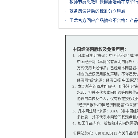
·
教师节感恩教师送健康活动在京举行
·
辣条风波背后的标准分立尴尬
·
卫龙官方回应产品抽检不合格：产
中国经济网版权及免责声明：
1、凡本网注明“来源：中国经济网” 或
中国经济网（本网另有声明的除外）；
方式使用上述作品；已经与本网签署相
相应的授权使用限制声明，不得违反该
经济网”或“来源：经济日报-中国经济
2、本网所有的图片作品中，即使注明“来源：
水印，但并不代表本网对该等图片作品
协议的单位及个人，仅有权在授权范围内
“经济日报社-中国经济网记者XXX摄
3、凡本网注明 “来源：XXX（非中国
多信息，并不代表本网赞同其观点和
4、如因作品内容、版权和其它问题需要
※ 网站总机：010-81025111 有关作品版