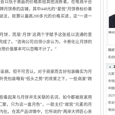
以低于票面的价格卖给其他消费者。在电商平台
月饼券的店铺，其中448元的“星悦”月饼券标价基
说法，就算以最高200多元的价格买进，这“一进一
神州
饼，而是‘月饼’这两个字赋予这张纸以流通的意
就完成了。”咨询公司白领小余认为，卡券化让月饼的
食用价值基本可以忽略不计了。”
·
魏建
·
名创
病，但不可否认，对于商家而言好包装确实为月
·
元宵
外壳包装略有“低头之势”的背景之下，一些商家“跨
·
市场
。
·
中国
·
20
这些看起来与月饼并无关联的名词，如今都被商家用
增长3
·
农业
汇聚，只为这一盒月色”，一款主打“故宫”元素的月
·
电动
的内在。在其产品详情中，它所说的“两岸大师匠心亲