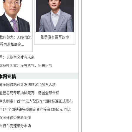
数码郭为：AI驱动流
张勇没有雷军的命
程再造拓展企...
军：长期主义才有未来
优品叶国富：没有勇气，何来运气
本网专稿
节全国铁路预计发送旅客1030万人次
监管总局专项抽检元宵、汤圆全部合格
牵头制定！首个“无人配送车”国际标准正式发布
25年1月全国铁路完成固定资产投资439亿元 同比
.7%
强国建设迈出新步伐
自行车竞速细分市场