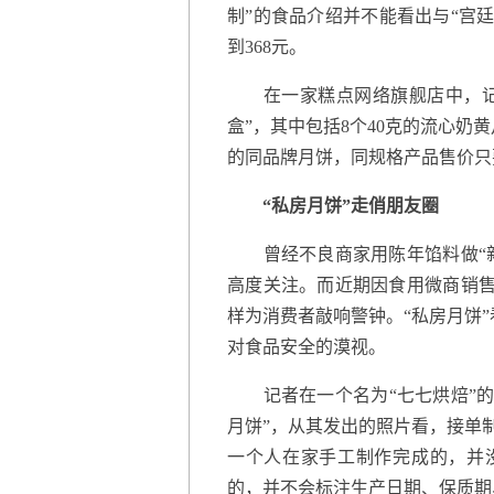
制”的食品介绍并不能看出与“宫廷
到368元。
在一家糕点网络旗舰店中，记者
盒”，其中包括8个40克的流心奶
的同品牌月饼，同规格产品售价只要
“私房月饼”走俏朋友圈
曾经不良商家用陈年馅料做“新
高度关注。而近期因食用微商销售
样为消费者敲响警钟。“私房月饼”
对食品安全的漠视。
记者在一个名为“七七烘焙”的
月饼”，从其发出的照片看，接单
一个人在家手工制作完成的，并
的，并不会标注生产日期、保质期