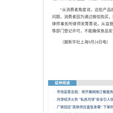
“从消费者角度说，这些产品的
问题，消费者因为通过微信购买，
律师事务所律师宋菁菁说，从监管
等部门登记许可，不能确保食品安
（据新华社上海9月24日电）
延伸阅读
·
市场监管总局：将开展网络订餐服
·
月饼经济火热 “私房月饼”安全引人
·
广铁回应"高铁供应盒饭发霉":下架