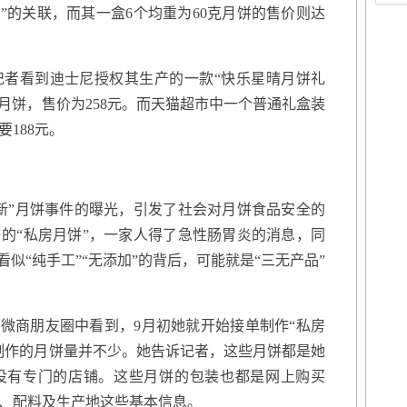
”的关联，而其一盒6个均重为60克月饼的售价则达
看到迪士尼授权其生产的一款“快乐星晴月饼礼
黄月饼，售价为258元。而天猫超市中一个普通礼盒装
188元。
”月饼事件的曝光，引发了社会对月饼食品安全的
的“私房月饼”，一家人得了急性肠胃炎的消息，同
看似“纯手工”“无添加”的背后，可能就是“三无产品”
微商朋友圈中看到，9月初她就开始接单制作“私房
制作的月饼量并不少。她告诉记者，这些月饼都是她
没有专门的店铺。这些月饼的包装也都是网上购买
、配料及生产地这些基本信息。