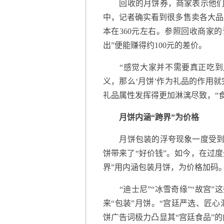
回收的月饼券，商家表示他们会
中，记者确实看到很多售卖各大品牌
本在360元左右。参照回收商家的
出”便能赚得约100元的差价。
“感觉大家并不需要真正吃到月
义，那么‘月饼’作为礼品的作用
礼品属性发挥得更加淋漓尽致，“
月饼内涵“跨界”为价格
月饼包装的浮夸现象一度受到诟
饼带来了“好价钱”。如今，在过度
界”用内涵包装月饼，为价格加码
“迪士尼”“冰雪奇缘”“故宫”
来“包装”月饼。“宫廷严选、匠心
饼广告词极力凸显其“宫廷食品”