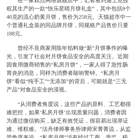
在一家糕点网络旗舰店中，记者看到迪士尼授
权其生产的一款“快乐星晴月饼礼盒”，其中包括8个
40克的流心奶黄月饼，售价为258元。天猫超市中一
个普通礼盒装的同品牌月饼，同规格产品售价只要
188元。
曾经不良商家用陈年馅料做“新”月饼事件的曝
光，引发了社会对月饼食品安全的高度关注。近期
因食用微商销售的“私房月饼”，一家人得了急性肠
胃炎的消息，同样为消费者敲响警钟。“私房月
饼”看似“纯手工”“无添加”的背后，可能就是“三无
产品”对食品安全的漠视。
“从消费者角度说，这些产品的原料、工艺都很
难把控，如果‘私房月饼’出现质量问题，消费者因
为通过微信购买，缺乏有效凭证，很容易出现举证
难、维权难。”法舟律师事务所律师宋菁菁说，从监
管角度来说，“私房月饼”没有经过工商、质监、税