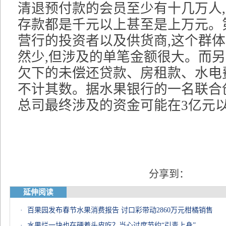
清退预付款的会员至少有十几万人
存款都是千元以上甚至是上万元。
营行的投资者以及供货商,这个群
然少,但涉及的单笔金额很大。而
欠下的未偿还贷款、房租款、水电
不计其数。据水果银行的一名联合
总司最终涉及的资金可能在3亿元以
分享到：
延伸阅读
·
百果园发布春节水果消费报告 讨口彩带动2860万元柑橘销售
·
水果烂一块也在硬着头皮吃？当心过度节约“引毒上身”