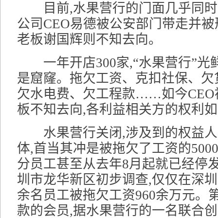
目前,水果营行的门面几乎同时关停
公司CEO易德被公安部门带走并被
老板谢国辉则不知去向。
一年开店300家,“水果营行”光
是窟窿。拖欠工资、克扣社保、欠
欠水电费、欠工程款……如今CEO
板不知去向,各利益相关方的权利如
水果营行关闭,涉及到的权益人
体,首当其冲是被拖欠了工资的500
分员工甚至从去年8月起就已经停
圳市龙华新区初步调查,仅仅在深圳地
余名员工被拖欠工资960余万元。
款的会员,据水果营行的一名联合创