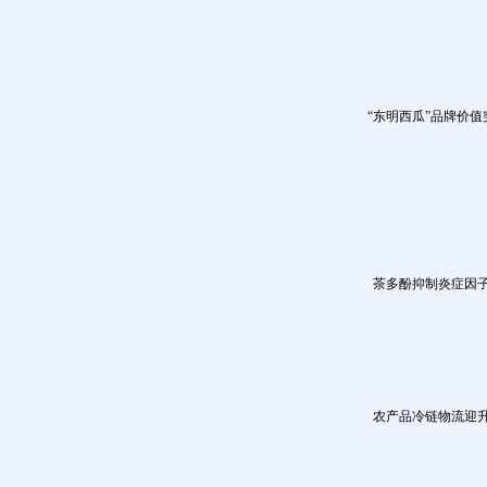
“东明西瓜”品牌价值
茶多酚抑制炎症因
农产品冷链物流迎