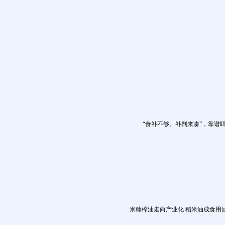
“食补不够、补剂来凑”，靠谱
米糠榨油走向产业化 稻米油成食用