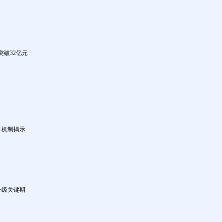
突破32亿元
子机制揭示
升级关键期