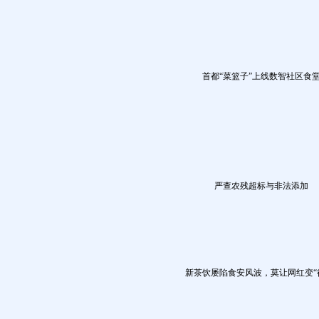
首都“菜篮子”上线数智社区食
严查农残超标与非法添加
新茶饮屡陷食安风波，莫让网红变“