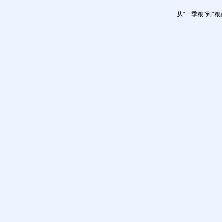
从“一季粮”到“粮