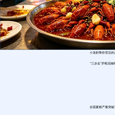
小龙虾降价背后的
“三步走”护航花
全国夏粮产量突破3