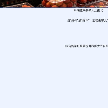
岭南佳果畅销大江南北
当“鲜榨”成“鲜诈”，监管去哪儿
综合施策可显著提升我国大豆自