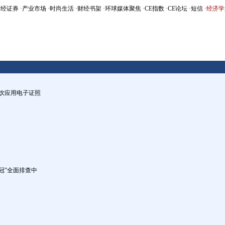
财经证券
·
产业市场
·
时尚生活
·
财经书架
·
环球媒体聚焦
·
CE指数
·
CE论坛
·
短信
·
经济学
饮应用电子证照
冠”全面排查中