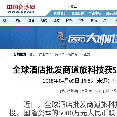
人物库
网站首页
金融证券
产业市场
国际经
股市
银行
基金
期货
理财
保险
IT业
食品
汽车
当前位置
首页
>
产业市场
>
房地产
>
房产资讯
> 正文
全球酒店批发商道旅科技获5
2018年04月09日 16:53
来源：
[
手机看新闻
]
[字号
大
中
小
]
[
打印本稿
近日，全球酒店批发商道旅科
投、国隆资本的5000万元人民币