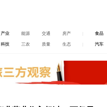
产业
能源
交通
房产
|
食品
科技
三农
质量
生态
|
汽车