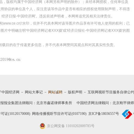
的所有作品，版权均属于中国经济网（本网另有声明的除外）；未经本网授权，任何单位及
使用协议的单位及个人，应注意该等作品中是否有相应的授权使用限制声明，不得违
源：经济日报-中国经济网'。违反前述声明者，本网将追究其相关法律责任。
(www.ce.cn)'水印，但并不代表本网对该等图片作品享有许可他人使用的权利；已
中明确注明'中国经济网记者XXX摄'或'经济日报社-中国经济网记者XXX摄'的图
体，转载目的在于传递更多信息，并不代表本网赞同其观点和对其真实性负责。
于中国经济网
－
网站大事记
－
网站诚聘
－
版权声明
－
互联网视听节目服务自律公
日报报业集团法律顾问：
北京市鑫诺律师事务所
中国经济网法律顾问：北京刚平律师
10120170008)
网络传播视听节目许可证(0107190)
京ICP备18036557号
京公网安备 11010202009785号