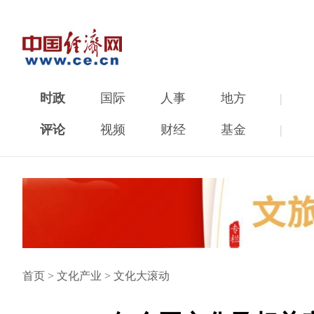
时政
国际
人事
地方
|
评论
视频
财经
基金
|
首页
>
文化产业
>
文化大滚动