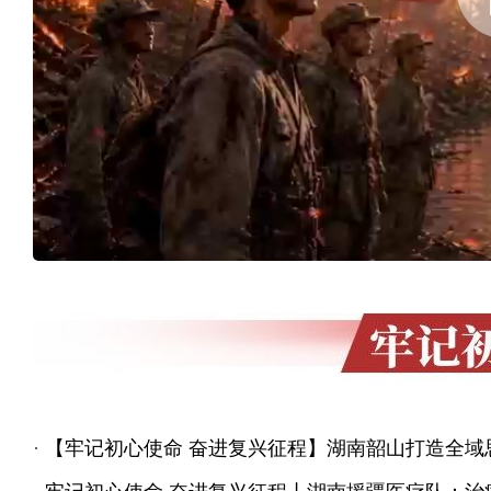
·
【牢记初心使命 奋进复兴征程】湖南韶山打造全域