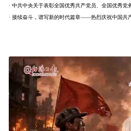
·
中共中央关于表彰全国优秀共产党员、全国优秀党
·
接续奋斗，谱写新的时代篇章——热烈庆祝中国共产