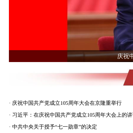
庆祝
·
庆祝中国共产党成立105周年大会在京隆重举行
·
习近平：在庆祝中国共产党成立105周年大会上的讲
·
中共中央关于授予“七一勋章”的决定