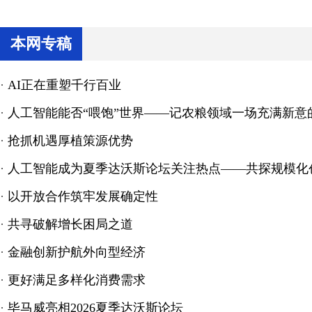
本网专稿
·
AI正在重塑千行百业
·
人工智能能否“喂饱”世界——记农粮领域一场充满新意
·
抢抓机遇厚植策源优势
·
人工智能成为夏季达沃斯论坛关注热点——共探规模化
·
以开放合作筑牢发展确定性
·
共寻破解增长困局之道
·
金融创新护航外向型经济
·
更好满足多样化消费需求
·
毕马威亮相2026夏季达沃斯论坛