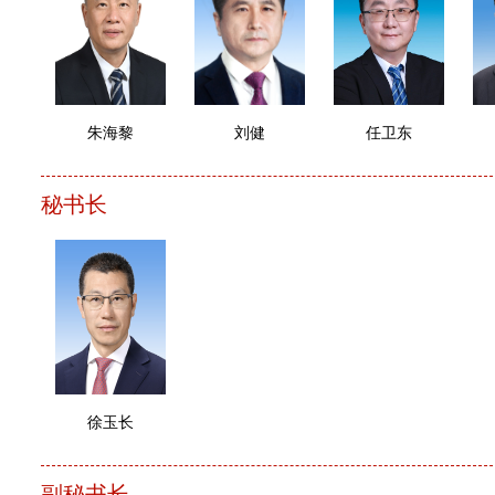
朱海黎
刘健
任卫东
秘书长
徐玉长
副秘书长