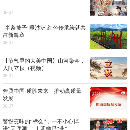
08-07
“半条被子”暖沙洲 红色传承绘就共
富新篇章
08-07
【节气里的大美中国】山河染金，
人间立秋（视频）
08-07
奔腾中国·质胜未来丨推动高质量
发展
08-07
警惕变味的“标会”，一不小心掉
进“无底洞”！｜明辨是“非”