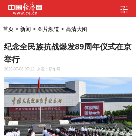
首页
>
新闻
>
图片频道
>
高清大图
纪念全民族抗战爆发89周年仪式在京
举行
2026-07-08 07:12
来源：新华网