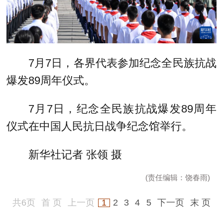
7月7日，各界代表参加纪念全民族抗战
爆发89周年仪式。
7月7日，纪念全民族抗战爆发89周年
仪式在中国人民抗日战争纪念馆举行。
新华社记者 张领 摄
(责任编辑：饶春雨)
共6页
首 页
上一页
1
2
3
4
5
下一页
末 页