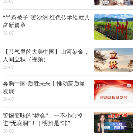
08-07
“半条被子”暖沙洲 红色传承绘就共
富新篇章
08-07
【节气里的大美中国】山河染金，
人间立秋（视频）
08-07
奔腾中国·质胜未来丨推动高质量
发展
08-07
警惕变味的“标会”，一不小心掉
进“无底洞”！｜明辨是“非”
08-06