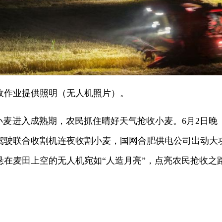
麦收作业提供照明（无人机照片）。
地小麦进入成熟期，农民抓住晴好天气抢收小麦。6月2日
驾驶联合收割机连夜收割小麦，国网合肥供电公司出动大
悬在麦田上空的无人机宛如“人造月亮”，点亮农民抢收之