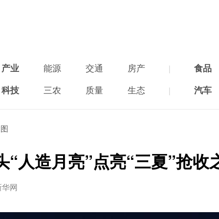
产业
能源
交通
房产
|
食品
科技
三农
质量
生态
|
汽车
大图
头“人造月亮”点亮“三夏”抢收
新华网