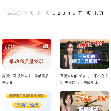
共12页
首 页
上一页
1
2
3
4
5
下一页
末 页
奔腾中国·质胜未来丨推动高质
警惕变味的“标会”，一不小心掉
量发展
进“无底洞”！｜明辨是“非”