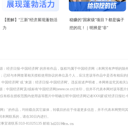
【图解】“三新”经济展现蓬勃活
稳赚的“国家级”项目？都是骗子
力
挖的坑！｜明辨是“非”
或 '来源：经济日报-中国经济网' 的所有作品，版权均属于中国经济网（本网另有声明
；已经与本网签署相关授权使用协议的单位及个人，应注意该等作品中是否有相应的
：中国经济网' 或 '来源：经济日报-中国经济网'。违反前述声明者，本网将追究其相关
：中国经济网'及/或标有'中国经济网(www.ce.cn)'水印，但并不代表本网对该
有权在授权范围内使用该等图片中明确注明'中国经济网记者XXX摄'或'经济日报社-
经济网）' 的作品，均转载自其它媒体，转载目的在于传递更多信息，并不代表本网赞同
同本网联系的，请在30日内进行。
事宜请联系:010-81025135 邮箱: