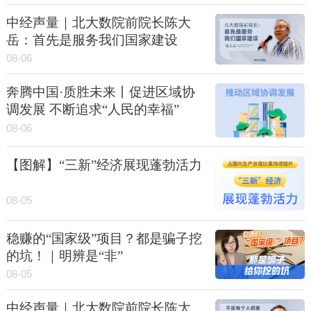
中经声量｜北大数院前院长陈大
岳：首先是服务我们国家建设
08-06
奔腾中国·质胜未来丨促进区域协
调发展 不断追求“人民的幸福”
08-06
【图解】“三新”经济展现蓬勃活力
08-05
稳赚的“国家级”项目？都是骗子挖
的坑！｜明辨是“非”
08-05
中经声量｜北大数院前院长陈大