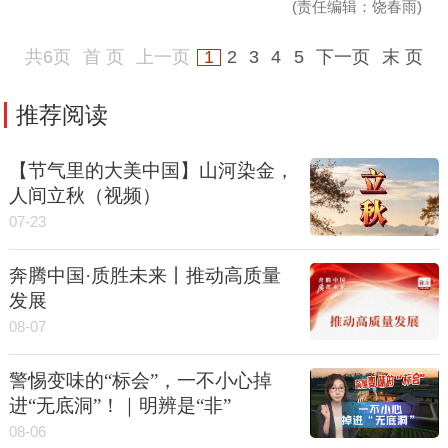
(责任编辑：饶春雨)
共6页
首 页
上一页
1
2
3
4
5
下一页
末 页
推荐阅读
【节气里的大美中国】山河染金，
人间立秋（视频）
07-23
奔腾中国·质胜未来丨推动高质量
发展
08-07
警惕变味的“标会”，一不小心掉
进“无底洞”！｜明辨是“非”
08-06